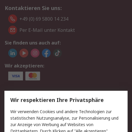
Kontaktieren Sie uns:
+49 (0) 69 5800 14 234
Per E-Mail unter Kontakt
Sie finden uns auch auf:
Wir akzeptieren:
Service
Wir respektieren Ihre Privatsphäre
Value Added Services
Lieferlösungen
Wir verwenden Cookies und andere Technologien zur
Rücksendungen
Kontakt
statistischen Nutzungsanalyse, zur Personalisierung und
Hilfe
Privatkunden
zur Anzeige von Werbung auf Websites von
Drittanbietern. Durch Klicken auf "Alle akzeptieren"