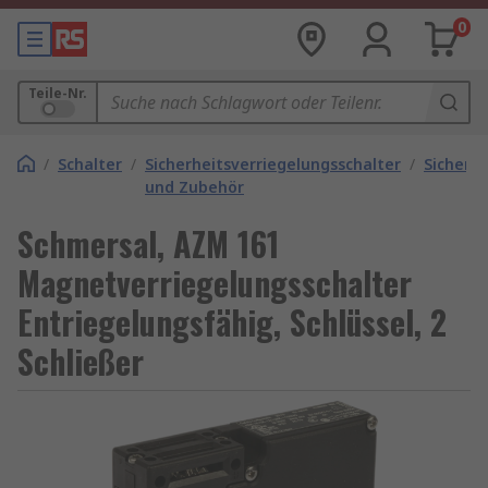
0
Teile-Nr.
/
Schalter
/
Sicherheitsverriegelungsschalter
/
Sicherh
und Zubehör
Schmersal, AZM 161
Magnetverriegelungsschalter
Entriegelungsfähig, Schlüssel, 2
Schließer