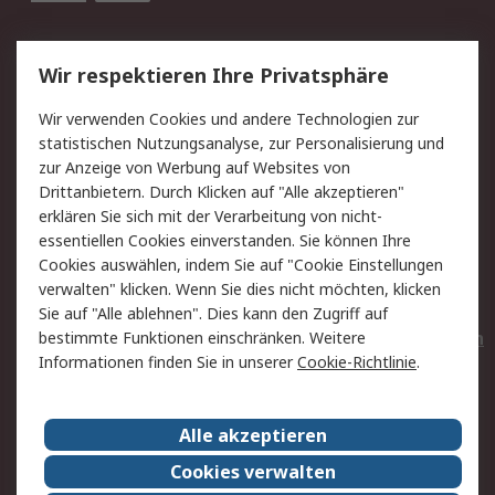
Service
Wir respektieren Ihre Privatsphäre
Value Added Services
Lieferlösungen
Wir verwenden Cookies und andere Technologien zur
Rücksendungen
Kontakt
statistischen Nutzungsanalyse, zur Personalisierung und
Hilfe
Privatkunden
zur Anzeige von Werbung auf Websites von
Drittanbietern. Durch Klicken auf "Alle akzeptieren"
Rechtliches
erklären Sie sich mit der Verarbeitung von nicht-
essentiellen Cookies einverstanden. Sie können Ihre
AGB
Datenschutz
Cookies auswählen, indem Sie auf "Cookie Einstellungen
Cookie-Richtlinie
Zahlungsbedingungen
verwalten" klicken. Wenn Sie dies nicht möchten, klicken
Copyright/Impressum
Entsorgung
Sie auf "Alle ablehnen". Dies kann den Zugriff auf
Elektrogeräte/Batterien
bestimmte Funktionen einschränken. Weitere
Informationen finden Sie in unserer
Cookie-Richtlinie
.
Über RS
Alle akzeptieren
Unternehmen
RS weltweit
Karriere bei RS
Nachhaltigkeit
Cookies verwalten