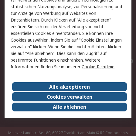
Rücksendungen
Kontakt
statistischen Nutzungsanalyse, zur Personalisierung und
Hilfe
Privatkunden
zur Anzeige von Werbung auf Websites von
Drittanbietern. Durch Klicken auf "Alle akzeptieren"
Rechtliches
erklären Sie sich mit der Verarbeitung von nicht-
essentiellen Cookies einverstanden. Sie können Ihre
AGB
Datenschutz
Cookies auswählen, indem Sie auf "Cookie Einstellungen
Cookie-Richtlinie
Zahlungsbedingungen
verwalten" klicken. Wenn Sie dies nicht möchten, klicken
Copyright/Impressum
Entsorgung
Sie auf "Alle ablehnen". Dies kann den Zugriff auf
Elektrogeräte/Batterien
bestimmte Funktionen einschränken. Weitere
Informationen finden Sie in unserer
Cookie-Richtlinie
.
Über RS
Alle akzeptieren
Unternehmen
RS weltweit
Karriere bei RS
Nachhaltigkeit
Cookies verwalten
Qualität/Umwelt/Zertifikate
Presse-Center
Alle ablehnen
Event-Center
Mainzer Landstraße 180, 60327 Frankfurt am Main
© RS Components