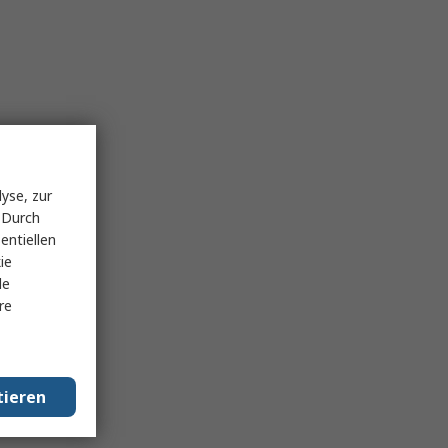
yse, zur
 Durch
entiellen
ie
le
re
tieren