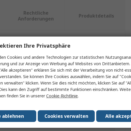
Rechtliche
Produktdetails
Anforderungen
ektieren Ihre Privatsphäre
ein oder mehrere Eigenschaften auswählen.
en Cookies und andere Technologien zur statistischen Nutzungsanal
Wert
erung und zur Anzeige von Werbung auf Websites von Drittanbietern.
"Alle akzeptieren" erklären Sie sich mit der Verarbeitung von nicht-ess
Petzl
verstanden. Sie können Ihre Cookies auswählen, indem Sie auf "Cook
en verwalten" klicken. Wenn Sie dies nicht möchten, klicken Sie auf "Al
10m
Dies kann den Zugriff auf bestimmte Funktionen einschränken. Weite
en finden Sie in unserer
Cookie-Richtlinie
.
Sicherungsseil
11mm
e ablehnen
Cookies verwalten
Alle akzep
Nylon, Polyester