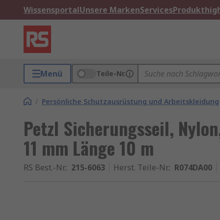
Wissensportal
Unsere Marken
Services
Produkthigh
Menü
Teile-Nr.
/
Persönliche Schutzausrüstung und Arbeitskleidung
Petzl Sicherungsseil, Nylon
11 mm Länge 10 m
RS Best.-Nr.
:
215-6063
Herst. Teile-Nr.
:
R074DA00