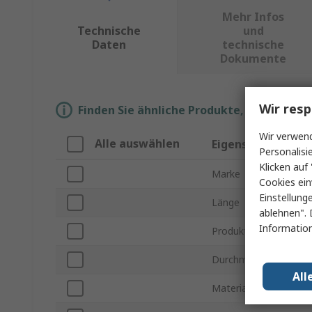
Mehr Infos
Technische
und
Daten
technische
Dokumente
Wir resp
Finden Sie ähnliche Produkte, indem Sie 
Wir verwend
Alle auswählen
Eigenschaft
Personalisi
Klicken auf 
Marke
Cookies ein
Einstellung
Länge
ablehnen". 
Information
Produkt Typ
Durchmesser
All
Material