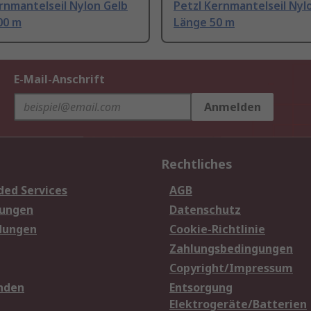
rnmantelseil Nylon Gelb
Petzl Kernmantelseil Nyl
00 m
Länge 50 m
E-Mail-Anschrift
Anmelden
Rechtliches
ded Services
AGB
sungen
Datenschutz
dungen
Cookie-Richtlinie
Zahlungsbedingungen
Copyright/Impressum
nden
Entsorgung
Elektrogeräte/Batterien