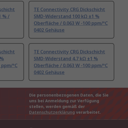
schicht
TE Connectivity CRG Dickschicht
 % /
SMD-Widerstand 100 kΩ ±1 %
Oberfläche / 0.063 W -100 ppm/°C
0402 Gehäuse
schicht
TE Connectivity CRG Dickschicht
 %
SMD-Widerstand 4.7 kΩ ±1 %
0 ppm/°C
Oberfläche / 0.063 W -100 ppm/°C
0402 Gehäuse
Die personenbezogenen Daten, die Sie
uns bei Anmeldung zur Verfügung
stellen, werden gemäß der
Datenschutzerklärung
verarbeitet.