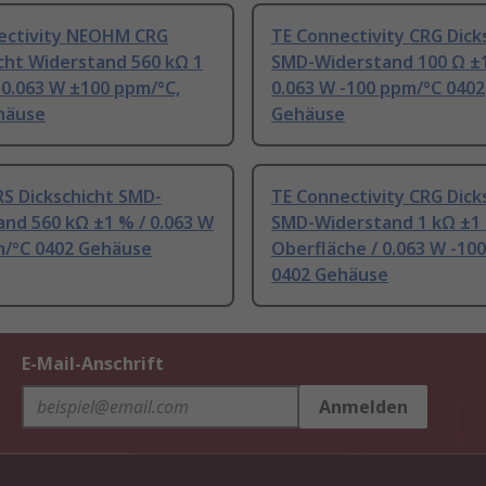
ectivity NEOHM CRG
TE Connectivity CRG Dick
cht Widerstand 560 kΩ 1
SMD-Widerstand 100 Ω ±1
 0.063 W ±100 ppm/°C,
0.063 W -100 ppm/°C 0402
häuse
Gehäuse
RS Dickschicht SMD-
TE Connectivity CRG Dick
nd 560 kΩ ±1 % / 0.063 W
SMD-Widerstand 1 kΩ ±1
m/°C 0402 Gehäuse
Oberfläche / 0.063 W -10
0402 Gehäuse
E-Mail-Anschrift
Anmelden