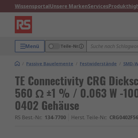
Wissensportal
Unsere Marken
Services
Produkthigh
Menü
Teile-Nr.
/
Passive Bauelemente
/
Festwiderstände
/
SMD-W
TE Connectivity CRG Dicks
560 Ω ±1 % / 0.063 W -10
0402 Gehäuse
RS Best.-Nr.
:
134-7700
Herst. Teile-Nr.
:
CRG0402F5