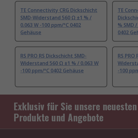
TE Connectivity CRG Dickschicht
TE Conn
SMD-Widerstand 560 Ω ±1 % /
Dickschi
0.063 W -100 ppm/°C 0402
% SMD /
Gehäuse
0402 Ge
RS PRO RS Dickschicht SMD-
RS PRO 
Widerstand 560 Ω ±1 % / 0.063 W
Widersta
-100 ppm/°C 0402 Gehäuse
-100 pp
Exklusiv für Sie unsere neuesten
Produkte und Angebote