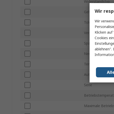
Widerstandstyp
Wir resp
Gehäusegröße
Wir verwend
Toleranz
Personalisi
Klicken auf 
Verpackungsart
Cookies ein
Spannung
Einstellung
ablehnen". 
Nennleistung
Information
Temperaturkoeffi
All
Automobilstanda
Serie
Betriebstemperat
Maximale Betrieb