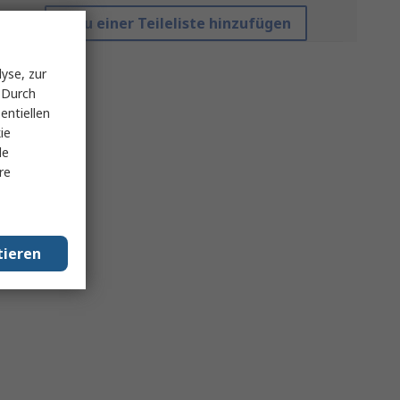
Zu einer Teileliste hinzufügen
yse, zur
 Durch
entiellen
ie
le
re
tieren