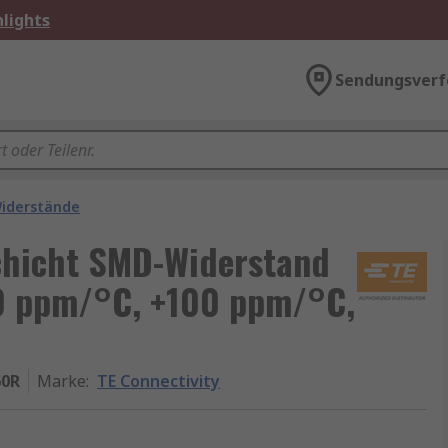
lights
Sendungsverf
iderstände
chicht SMD-Widerstand
0 ppm/°C, +100 ppm/°C,
60R
Marke
:
TE Connectivity