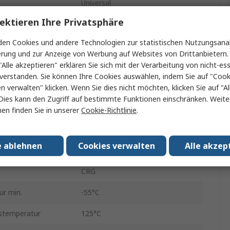
Universal
ektieren Ihre Privatsphäre
0402
en Cookies und andere Technologien zur statistischen Nutzungsanal
±1 %
erung und zur Anzeige von Werbung auf Websites von Drittanbietern.
"Alle akzeptieren" erklären Sie sich mit der Verarbeitung von nicht-ess
Band und Rolle
verstanden. Sie können Ihre Cookies auswählen, indem Sie auf "Cook
50V
en verwalten" klicken. Wenn Sie dies nicht möchten, klicken Sie auf "Al
Dies kann den Zugriff auf bestimmte Funktionen einschränken. Weite
0.063W
en finden Sie in unserer
Cookie-Richtlinie
.
zient
-100 ppm/°C, +100 ppm/°C
e ablehnen
Cookies verwalten
Alle akzep
rd
Nein
CRG
ur min.
-55°C
stemperatur
125°C