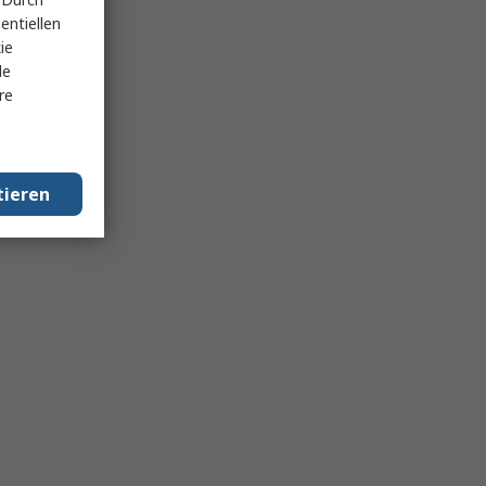
entiellen
ie
le
re
tieren