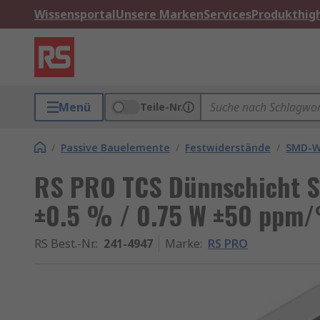
Wissensportal
Unsere Marken
Services
Produkthigh
Menü
Teile-Nr.
/
Passive Bauelemente
/
Festwiderstände
/
SMD-W
RS PRO TCS Dünnschicht 
±0.5 % / 0.75 W ±50 ppm/
RS Best.-Nr.
:
241-4947
Marke
:
RS PRO