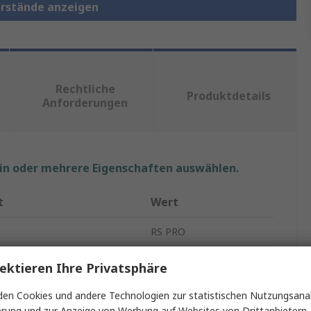
erstände anzeigen
Rechtliche
Produktdetails
Anforderungen
ein oder mehrere Eigenschaften auswählen.
t
Wert
RS PRO
SMD-Widerstand
ektieren Ihre Privatsphäre
220mΩ
en Cookies und andere Technologien zur statistischen Nutzungsanal
erung und zur Anzeige von Werbung auf Websites von Drittanbietern.