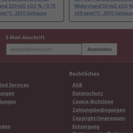
nd 330 mΩ ±0.5 % / 0.75
Widerstand 50 mΩ ±0.5 % 
pm/°C, 2010 Gehäuse
±50 ppm/°C, 2010 Gehäus
E-Mail-Anschrift
Anmelden
Rechtliches
ded Services
AGB
sungen
Datenschutz
dungen
Cookie-Richtlinie
Zahlungsbedingungen
Copyright/Impressum
nden
Entsorgung