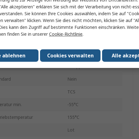
Dünnschicht
"Alle akzeptieren" erklären Sie sich mit der Verarbeitung von nicht-ess
verstanden. Sie können Ihre Cookies auswählen, indem Sie auf "Cook
e
2010
en verwalten" klicken. Wenn Sie dies nicht möchten, klicken Sie auf "Al
Dies kann den Zugriff auf bestimmte Funktionen einschränken. Weite
±0.5 %
en finden Sie in unserer
Cookie-Richtlinie
.
rt
Band und Rolle
0.75W
e ablehnen
Cookies verwalten
Alle akzep
ffizient
±50 ppm/°C
ndard
Nein
TCS
eratur min.
-55°C
riebstemperatur
155°C
Lot