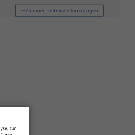
Zu einer Teileliste hinzufügen
yse, zur
 Durch