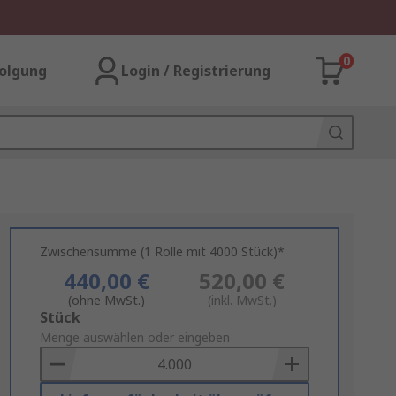
0
olgung
Login / Registrierung
Zwischensumme (1 Rolle mit 4000 Stück)*
440,00 €
520,00 €
(ohne MwSt.)
(inkl. MwSt.)
Add
Stück
to
Menge auswählen oder eingeben
Basket