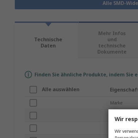
Alle SMD-Wid
Mehr Infos
Technische
und
Daten
technische
Dokumente
Finden Sie ähnliche Produkte, indem Sie 
Alle auswählen
Eigenschaf
Marke
Produkt Typ
Wir resp
Widerstand
Wir verwend
Personalisi