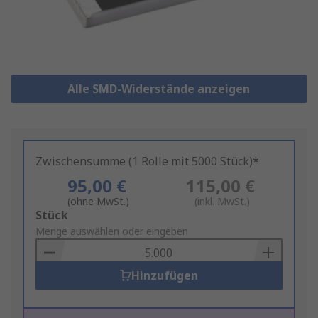
Alle SMD-Widerstände anzeigen
Zwischensumme (1 Rolle mit 5000 Stück)*
95,00 €
115,00 €
(ohne MwSt.)
(inkl. MwSt.)
Add
Stück
to
Menge auswählen oder eingeben
Basket
Hinzufügen