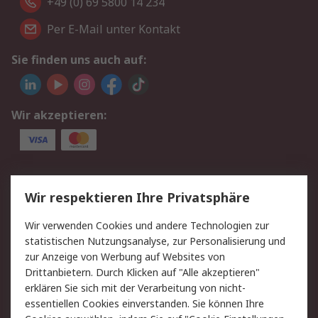
+49 (0) 69 5800 14 234
Per E-Mail unter Kontakt
Sie finden uns auch auf:
Wir akzeptieren:
Service
Wir respektieren Ihre Privatsphäre
Value Added Services
Lieferlösungen
Wir verwenden Cookies und andere Technologien zur
Rücksendungen
Kontakt
statistischen Nutzungsanalyse, zur Personalisierung und
Hilfe
Privatkunden
zur Anzeige von Werbung auf Websites von
Drittanbietern. Durch Klicken auf "Alle akzeptieren"
Rechtliches
erklären Sie sich mit der Verarbeitung von nicht-
essentiellen Cookies einverstanden. Sie können Ihre
AGB
Datenschutz