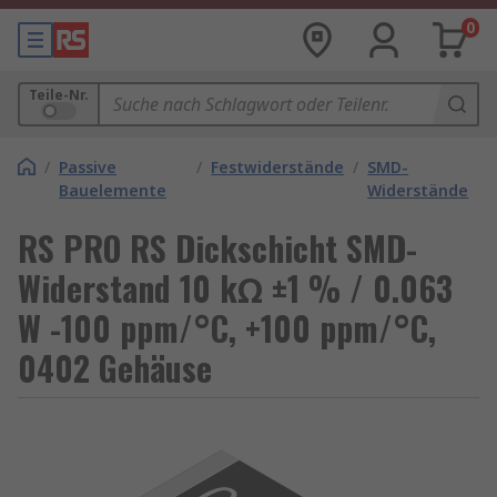
0
Teile-Nr.
/
Passive
/
Festwiderstände
/
SMD-
Bauelemente
Widerstände
RS PRO RS Dickschicht SMD-
Widerstand 10 kΩ ±1 % / 0.063
W -100 ppm/°C, +100 ppm/°C,
0402 Gehäuse