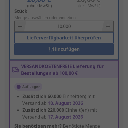
(ohne MwSt.)
(inkl. MwSt.)
Add
Stück
to
Menge auswählen oder eingeben
Basket
Lieferverfügbarkeit überprüfen
Hinzufügen
VERSANDKOSTENFREIE Lieferung für
Bestellungen ab 100,00 €
Auf Lager
Zusätzlich
60.000
Einheit(en) mit
Versand ab
10. August 2026
Zusätzlich
220.000
Einheit(en) mit
Versand ab
17. August 2026
Sie benötigen mehr?
Benötigte Menge