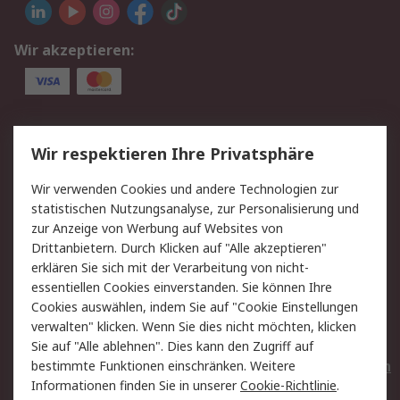
Wir akzeptieren:
Service
Wir respektieren Ihre Privatsphäre
Value Added Services
Lieferlösungen
Wir verwenden Cookies und andere Technologien zur
Rücksendungen
Kontakt
statistischen Nutzungsanalyse, zur Personalisierung und
Hilfe
Privatkunden
zur Anzeige von Werbung auf Websites von
Drittanbietern. Durch Klicken auf "Alle akzeptieren"
Rechtliches
erklären Sie sich mit der Verarbeitung von nicht-
essentiellen Cookies einverstanden. Sie können Ihre
AGB
Datenschutz
Cookies auswählen, indem Sie auf "Cookie Einstellungen
Cookie-Richtlinie
Zahlungsbedingungen
verwalten" klicken. Wenn Sie dies nicht möchten, klicken
Copyright/Impressum
Entsorgung
Sie auf "Alle ablehnen". Dies kann den Zugriff auf
Elektrogeräte/Batterien
bestimmte Funktionen einschränken. Weitere
Informationen finden Sie in unserer
Cookie-Richtlinie
.