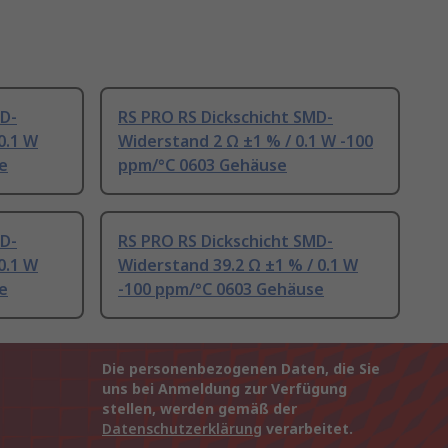
MD-
RS PRO RS Dickschicht SMD-
0.1 W
Widerstand 2 Ω ±1 % / 0.1 W -100
e
ppm/°C 0603 Gehäuse
MD-
RS PRO RS Dickschicht SMD-
0.1 W
Widerstand 39.2 Ω ±1 % / 0.1 W
e
-100 ppm/°C 0603 Gehäuse
Die personenbezogenen Daten, die Sie
uns bei Anmeldung zur Verfügung
stellen, werden gemäß der
Datenschutzerklärung
verarbeitet.