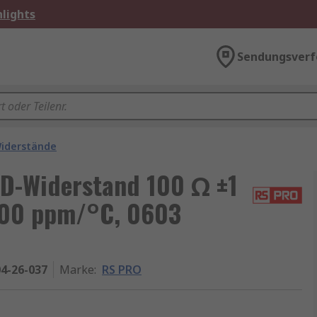
lights
Sendungsverf
iderstände
D-Widerstand 100 Ω ±1
100 ppm/°C, 0603
4-26-037
Marke
:
RS PRO