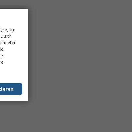
yse, zur
 Durch
entiellen
ie
le
re
tieren