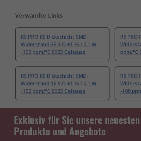
Verwandte Links
RS PRO RS Dickschicht SMD-
RS PRO 
Widerstand 38.3 Ω ±1 % / 0.1 W
Widersta
-100 ppm/°C 0603 Gehäuse
ppm/°C 
RS PRO RS Dickschicht SMD-
RS PRO 
Widerstand 16.9 Ω ±1 % / 0.1 W
Widersta
-100 ppm/°C 0603 Gehäuse
-100 pp
Exklusiv für Sie unsere neuesten
Produkte und Angebote