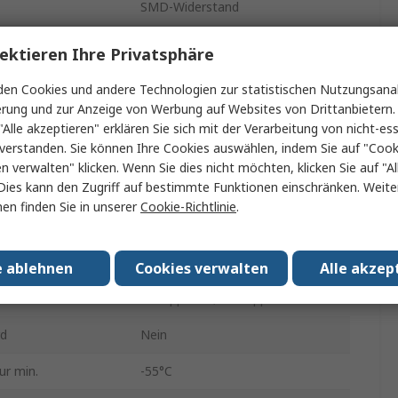
SMD-Widerstand
Dickschicht
ektieren Ihre Privatsphäre
Universal
en Cookies und andere Technologien zur statistischen Nutzungsanal
erung und zur Anzeige von Werbung auf Websites von Drittanbietern.
0603
"Alle akzeptieren" erklären Sie sich mit der Verarbeitung von nicht-ess
verstanden. Sie können Ihre Cookies auswählen, indem Sie auf "Cook
Band und Rolle
en verwalten" klicken. Wenn Sie dies nicht möchten, klicken Sie auf "Al
Dies kann den Zugriff auf bestimmte Funktionen einschränken. Weite
±1 %
en finden Sie in unserer
Cookie-Richtlinie
.
0.1W
75V
e ablehnen
Cookies verwalten
Alle akzep
zient
-100 ppm/°C, +100 ppm/°C
rd
Nein
ur min.
-55°C