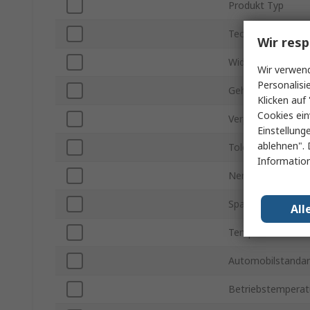
Produkt Typ
Technologie
Wir resp
Widerstandstyp
Wir verwend
Personalisi
Gehäusegröße
Klicken auf 
Cookies ein
Verpackungsart
Einstellung
ablehnen". 
Toleranz
Information
Nennleistung
Spannung
All
Temperaturkoeffi
Automobilstanda
Betriebstemperat