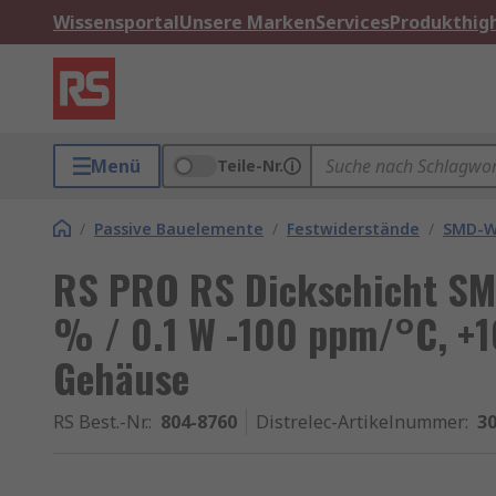
Wissensportal
Unsere Marken
Services
Produkthigh
Menü
Teile-Nr.
/
Passive Bauelemente
/
Festwiderstände
/
SMD-W
RS PRO RS Dickschicht SM
% / 0.1 W -100 ppm/°C, +
Gehäuse
RS Best.-Nr.
:
804-8760
Distrelec-Artikelnummer
:
30