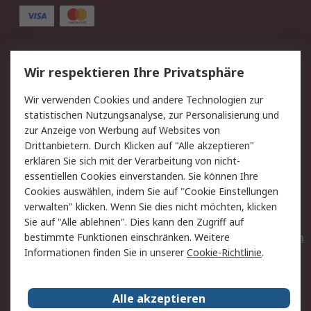
Service
Wir respektieren Ihre Privatsphäre
Value Added Services
Lieferlösungen
Wir verwenden Cookies und andere Technologien zur
Rücksendungen
Kontakt
statistischen Nutzungsanalyse, zur Personalisierung und
Hilfe
Privatkunden
zur Anzeige von Werbung auf Websites von
Drittanbietern. Durch Klicken auf "Alle akzeptieren"
Rechtliches
erklären Sie sich mit der Verarbeitung von nicht-
essentiellen Cookies einverstanden. Sie können Ihre
AGB
Datenschutz
Cookies auswählen, indem Sie auf "Cookie Einstellungen
Cookie-Richtlinie
Zahlungsbedingungen
verwalten" klicken. Wenn Sie dies nicht möchten, klicken
Copyright/Impressum
Entsorgung
Sie auf "Alle ablehnen". Dies kann den Zugriff auf
Elektrogeräte/Batterien
bestimmte Funktionen einschränken. Weitere
Informationen finden Sie in unserer
Cookie-Richtlinie
.
Über RS
Alle akzeptieren
Unternehmen
RS weltweit