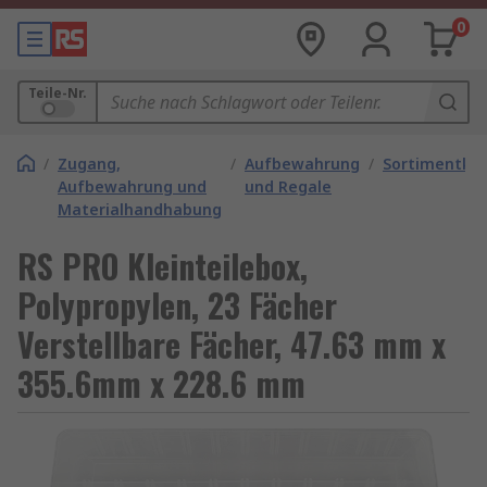
0
Teile-Nr.
/
Zugang,
/
Aufbewahrung
/
Sortimentkä
Aufbewahrung und
und Regale
Materialhandhabung
RS PRO Kleinteilebox,
Polypropylen, 23 Fächer
Verstellbare Fächer, 47.63 mm x
355.6mm x 228.6 mm