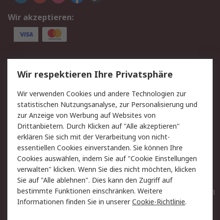
Wir akzeptieren:
Service
Wir respektieren Ihre Privatsphäre
Value Added Services
Lieferlösungen
Wir verwenden Cookies und andere Technologien zur
Rücksendungen
Kontakt
statistischen Nutzungsanalyse, zur Personalisierung und
Hilfe
Privatkunden
zur Anzeige von Werbung auf Websites von
Drittanbietern. Durch Klicken auf "Alle akzeptieren"
Rechtliches
erklären Sie sich mit der Verarbeitung von nicht-
essentiellen Cookies einverstanden. Sie können Ihre
AGB
Datenschutz
Cookies auswählen, indem Sie auf "Cookie Einstellungen
Cookie-Richtlinie
Zahlungsbedingungen
verwalten" klicken. Wenn Sie dies nicht möchten, klicken
Copyright/Impressum
Entsorgung
Sie auf "Alle ablehnen". Dies kann den Zugriff auf
Elektrogeräte/Batterien
bestimmte Funktionen einschränken. Weitere
Informationen finden Sie in unserer
Cookie-Richtlinie
.
Über RS