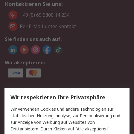
Kontaktieren Sie uns:
+49 (0) 69 5800 14 234
Per E-Mail unter Kontakt
Sie finden uns auch auf:
Wir akzeptieren:
Service
Wir respektieren Ihre Privatsphäre
Value Added Services
Lieferlösungen
Wir verwenden Cookies und andere Technologien zur
Rücksendungen
Kontakt
statistischen Nutzungsanalyse, zur Personalisierung und
Hilfe
Privatkunden
zur Anzeige von Werbung auf Websites von
Drittanbietern. Durch Klicken auf "Alle akzeptieren"
Rechtliches