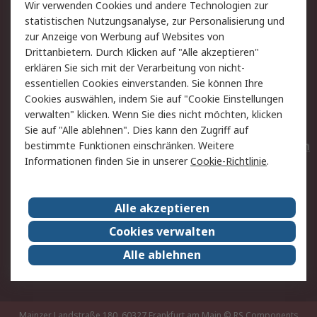
Wir verwenden Cookies und andere Technologien zur
Rücksendungen
Kontakt
statistischen Nutzungsanalyse, zur Personalisierung und
Hilfe
Privatkunden
zur Anzeige von Werbung auf Websites von
Drittanbietern. Durch Klicken auf "Alle akzeptieren"
Rechtliches
erklären Sie sich mit der Verarbeitung von nicht-
essentiellen Cookies einverstanden. Sie können Ihre
AGB
Datenschutz
Cookies auswählen, indem Sie auf "Cookie Einstellungen
Cookie-Richtlinie
Zahlungsbedingungen
verwalten" klicken. Wenn Sie dies nicht möchten, klicken
Copyright/Impressum
Entsorgung
Sie auf "Alle ablehnen". Dies kann den Zugriff auf
Elektrogeräte/Batterien
bestimmte Funktionen einschränken. Weitere
Informationen finden Sie in unserer
Cookie-Richtlinie
.
Über RS
Alle akzeptieren
Unternehmen
RS weltweit
Karriere bei RS
Nachhaltigkeit
Cookies verwalten
Qualität/Umwelt/Zertifikate
Presse-Center
Alle ablehnen
Event-Center
Mainzer Landstraße 180, 60327 Frankfurt am Main
© RS Components