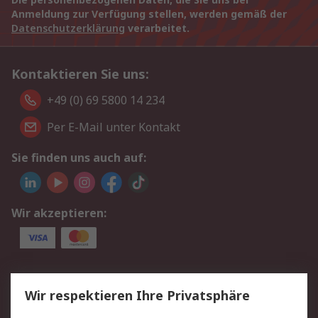
Anmeldung zur Verfügung stellen, werden gemäß der
Datenschutzerklärung
verarbeitet.
Kontaktieren Sie uns:
+49 (0) 69 5800 14 234
Per E-Mail unter Kontakt
Sie finden uns auch auf:
Wir akzeptieren:
Service
Wir respektieren Ihre Privatsphäre
Value Added Services
Lieferlösungen