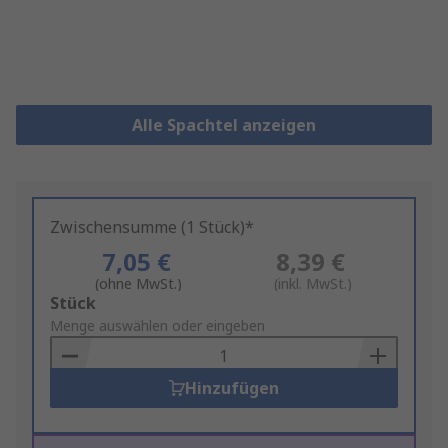
Alle Spachtel anzeigen
Zwischensumme (1 Stück)*
7,05 €
8,39 €
(ohne MwSt.)
(inkl. MwSt.)
Add
Stück
to
Menge auswählen oder eingeben
Basket
Hinzufügen