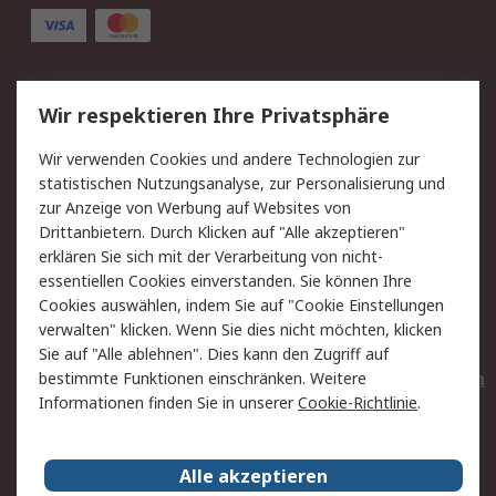
Service
Wir respektieren Ihre Privatsphäre
Value Added Services
Lieferlösungen
Wir verwenden Cookies und andere Technologien zur
Rücksendungen
Kontakt
statistischen Nutzungsanalyse, zur Personalisierung und
Hilfe
Privatkunden
zur Anzeige von Werbung auf Websites von
Drittanbietern. Durch Klicken auf "Alle akzeptieren"
Rechtliches
erklären Sie sich mit der Verarbeitung von nicht-
essentiellen Cookies einverstanden. Sie können Ihre
AGB
Datenschutz
Cookies auswählen, indem Sie auf "Cookie Einstellungen
Cookie-Richtlinie
Zahlungsbedingungen
verwalten" klicken. Wenn Sie dies nicht möchten, klicken
Copyright/Impressum
Entsorgung
Sie auf "Alle ablehnen". Dies kann den Zugriff auf
Elektrogeräte/Batterien
bestimmte Funktionen einschränken. Weitere
Informationen finden Sie in unserer
Cookie-Richtlinie
.
Über RS
Alle akzeptieren
Unternehmen
RS weltweit