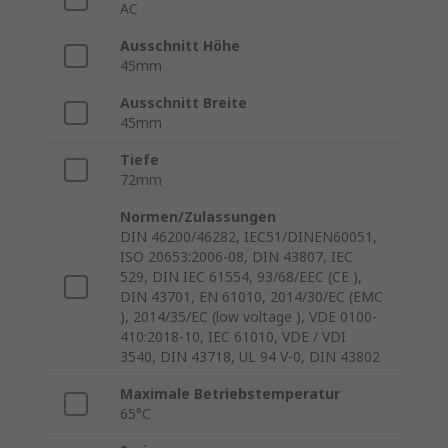
AC
Ausschnitt Höhe
45mm
Ausschnitt Breite
45mm
Tiefe
72mm
Normen/Zulassungen
DIN 46200/46282, IEC51/DINEN60051,
ISO 20653:2006-08, DIN 43807, IEC
529, DIN IEC 61554, 93/68/EEC (CE ),
DIN 43701, EN 61010, 2014/30/EC (EMC
), 2014/35/EC (low voltage ), VDE 0100-
410:2018-10, IEC 61010, VDE / VDI
3540, DIN 43718, UL 94 V-0, DIN 43802
Maximale Betriebstemperatur
65°C