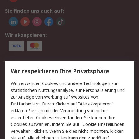
Sie finden uns auch auf:
Wir akzeptieren:
Service
Wir respektieren Ihre Privatsphäre
Value Added Services
Lieferlösungen
Wir verwenden Cookies und andere Technologien zur
Rücksendungen
Kontakt
statistischen Nutzungsanalyse, zur Personalisierung und
Hilfe
Privatkunden
zur Anzeige von Werbung auf Websites von
Drittanbietern. Durch Klicken auf "Alle akzeptieren"
Rechtliches
erklären Sie sich mit der Verarbeitung von nicht-
essentiellen Cookies einverstanden. Sie können Ihre
AGB
Datenschutz
Cookies auswählen, indem Sie auf "Cookie Einstellungen
Cookie-Richtlinie
Zahlungsbedingungen
verwalten" klicken. Wenn Sie dies nicht möchten, klicken
Copyright/Impressum
Entsorgung
Sie auf "Alle ablehnen". Dies kann den Zugriff auf