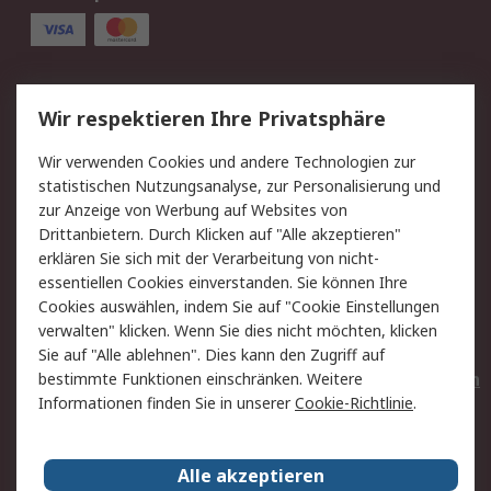
Service
Wir respektieren Ihre Privatsphäre
Value Added Services
Lieferlösungen
Wir verwenden Cookies und andere Technologien zur
Rücksendungen
Kontakt
statistischen Nutzungsanalyse, zur Personalisierung und
Hilfe
Privatkunden
zur Anzeige von Werbung auf Websites von
Drittanbietern. Durch Klicken auf "Alle akzeptieren"
Rechtliches
erklären Sie sich mit der Verarbeitung von nicht-
essentiellen Cookies einverstanden. Sie können Ihre
AGB
Datenschutz
Cookies auswählen, indem Sie auf "Cookie Einstellungen
Cookie-Richtlinie
Zahlungsbedingungen
verwalten" klicken. Wenn Sie dies nicht möchten, klicken
Copyright/Impressum
Entsorgung
Sie auf "Alle ablehnen". Dies kann den Zugriff auf
Elektrogeräte/Batterien
bestimmte Funktionen einschränken. Weitere
Informationen finden Sie in unserer
Cookie-Richtlinie
.
Über RS
Alle akzeptieren
Unternehmen
RS weltweit