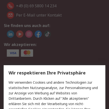
+49 (0) 69 5800 14 234
Per E-Mail unter Kontakt
Sie finden uns auch auf:
Wir akzeptieren:
Service
Wir respektieren Ihre Privatsphäre
Value Added Services
Lieferlösungen
Wir verwenden Cookies und andere Technologien zur
Rücksendungen
Kontakt
statistischen Nutzungsanalyse, zur Personalisierung und
Hilfe
Privatkunden
zur Anzeige von Werbung auf Websites von
Drittanbietern. Durch Klicken auf "Alle akzeptieren"
Rechtliches
erklären Sie sich mit der Verarbeitung von nicht-