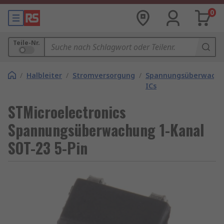
0
Teile-Nr.
/
Halbleiter
/
Stromversorgung
/
Spannungsüberwachu
ICs
STMicroelectronics
Spannungsüberwachung 1-Kanal
SOT-23 5-Pin