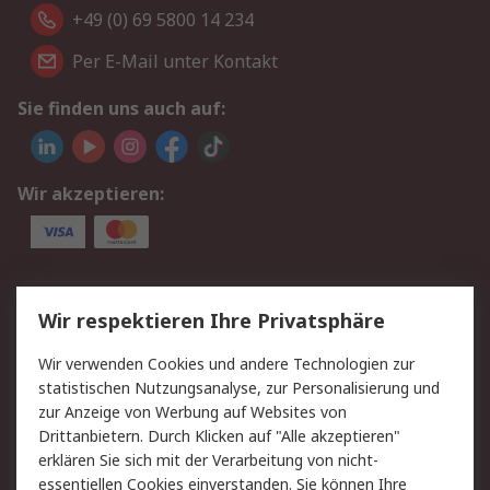
+49 (0) 69 5800 14 234
Per E-Mail unter Kontakt
Sie finden uns auch auf:
Wir akzeptieren:
Service
Wir respektieren Ihre Privatsphäre
Value Added Services
Lieferlösungen
Wir verwenden Cookies und andere Technologien zur
Rücksendungen
Kontakt
statistischen Nutzungsanalyse, zur Personalisierung und
Hilfe
Privatkunden
zur Anzeige von Werbung auf Websites von
Drittanbietern. Durch Klicken auf "Alle akzeptieren"
Rechtliches
erklären Sie sich mit der Verarbeitung von nicht-
essentiellen Cookies einverstanden. Sie können Ihre