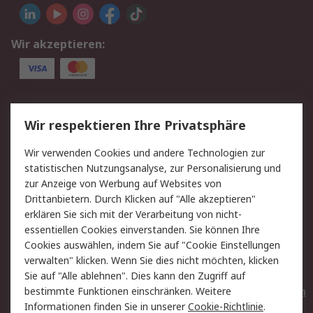
Wir akzeptieren:
Service
Wir respektieren Ihre Privatsphäre
Value Added Services
Lieferlösungen
Wir verwenden Cookies und andere Technologien zur
Rücksendungen
Kontakt
statistischen Nutzungsanalyse, zur Personalisierung und
Hilfe
Privatkunden
zur Anzeige von Werbung auf Websites von
Drittanbietern. Durch Klicken auf "Alle akzeptieren"
Rechtliches
erklären Sie sich mit der Verarbeitung von nicht-
essentiellen Cookies einverstanden. Sie können Ihre
AGB
Datenschutz
Cookies auswählen, indem Sie auf "Cookie Einstellungen
Cookie-Richtlinie
Zahlungsbedingungen
verwalten" klicken. Wenn Sie dies nicht möchten, klicken
Copyright/Impressum
Entsorgung
Sie auf "Alle ablehnen". Dies kann den Zugriff auf
Elektrogeräte/Batterien
bestimmte Funktionen einschränken. Weitere
Informationen finden Sie in unserer
Cookie-Richtlinie
.