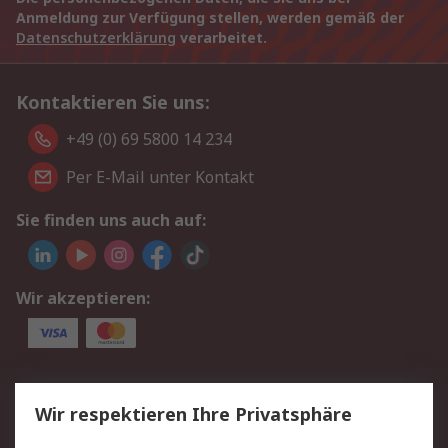
Anmeldung zur Verfügung stellen, werden gemäß der
Datenschutzerklärung
verarbeitet.
Kontaktieren Sie uns:
+49 (0) 69 5800 14 234
Per E-Mail unter Kontakt
Sie finden uns auch auf:
Wir akzeptieren:
Service
Wir respektieren Ihre Privatsphäre
Value Added Services
Lieferlösungen