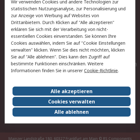
Wir verwenden Cookies und andere Technologien zur
Rücksendungen
Kontakt
statistischen Nutzungsanalyse, zur Personalisierung und
Hilfe
Privatkunden
zur Anzeige von Werbung auf Websites von
Drittanbietern. Durch Klicken auf "Alle akzeptieren"
Rechtliches
erklären Sie sich mit der Verarbeitung von nicht-
essentiellen Cookies einverstanden. Sie können Ihre
AGB
Datenschutz
Cookies auswählen, indem Sie auf "Cookie Einstellungen
Cookie-Richtlinie
Zahlungsbedingungen
verwalten" klicken. Wenn Sie dies nicht möchten, klicken
Copyright/Impressum
Entsorgung
Sie auf "Alle ablehnen". Dies kann den Zugriff auf
Elektrogeräte/Batterien
bestimmte Funktionen einschränken. Weitere
Informationen finden Sie in unserer
Cookie-Richtlinie
.
Über RS
Alle akzeptieren
Unternehmen
RS weltweit
Karriere bei RS
Nachhaltigkeit
Cookies verwalten
Qualität/Umwelt/Zertifikate
Presse-Center
Alle ablehnen
Event-Center
Mainzer Landstraße 180, 60327 Frankfurt am Main
© RS Components