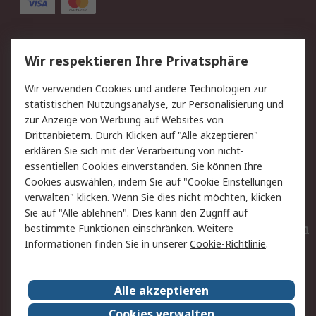
Service
Wir respektieren Ihre Privatsphäre
Value Added Services
Lieferlösungen
Wir verwenden Cookies und andere Technologien zur
Rücksendungen
Kontakt
statistischen Nutzungsanalyse, zur Personalisierung und
Hilfe
Privatkunden
zur Anzeige von Werbung auf Websites von
Drittanbietern. Durch Klicken auf "Alle akzeptieren"
Rechtliches
erklären Sie sich mit der Verarbeitung von nicht-
essentiellen Cookies einverstanden. Sie können Ihre
AGB
Datenschutz
Cookies auswählen, indem Sie auf "Cookie Einstellungen
Cookie-Richtlinie
Zahlungsbedingungen
verwalten" klicken. Wenn Sie dies nicht möchten, klicken
Copyright/Impressum
Entsorgung
Sie auf "Alle ablehnen". Dies kann den Zugriff auf
Elektrogeräte/Batterien
bestimmte Funktionen einschränken. Weitere
Informationen finden Sie in unserer
Cookie-Richtlinie
.
Über RS
Alle akzeptieren
Unternehmen
RS weltweit
Karriere bei RS
Nachhaltigkeit
Cookies verwalten