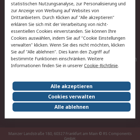
statistischen Nutzungsanalyse, zur Personalisierung und
Hilfe
Privatkunden
zur Anzeige von Werbung auf Websites von
Drittanbietern. Durch Klicken auf "Alle akzeptieren"
Rechtliches
erklären Sie sich mit der Verarbeitung von nicht-
essentiellen Cookies einverstanden. Sie können Ihre
AGB
Datenschutz
Cookies auswählen, indem Sie auf "Cookie Einstellungen
Cookie-Richtlinie
Zahlungsbedingungen
verwalten" klicken. Wenn Sie dies nicht möchten, klicken
Copyright/Impressum
Entsorgung
Sie auf "Alle ablehnen". Dies kann den Zugriff auf
Elektrogeräte/Batterien
bestimmte Funktionen einschränken. Weitere
Informationen finden Sie in unserer
Cookie-Richtlinie
.
Über RS
Alle akzeptieren
Unternehmen
RS weltweit
Karriere bei RS
Nachhaltigkeit
Cookies verwalten
Qualität/Umwelt/Zertifikate
Presse-Center
Alle ablehnen
Event-Center
Mainzer Landstraße 180, 60327 Frankfurt am Main
© RS Components
GmbH,