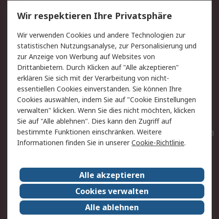
Service
Wir respektieren Ihre Privatsphäre
Value Added Services
Lieferlösungen
Wir verwenden Cookies und andere Technologien zur
Rücksendungen
Kontakt
statistischen Nutzungsanalyse, zur Personalisierung und
Hilfe
Privatkunden
zur Anzeige von Werbung auf Websites von
Drittanbietern. Durch Klicken auf "Alle akzeptieren"
Rechtliches
erklären Sie sich mit der Verarbeitung von nicht-
essentiellen Cookies einverstanden. Sie können Ihre
AGB
Datenschutz
Cookies auswählen, indem Sie auf "Cookie Einstellungen
Cookie-Richtlinie
Zahlungsbedingungen
verwalten" klicken. Wenn Sie dies nicht möchten, klicken
Copyright/Impressum
Entsorgung
Sie auf "Alle ablehnen". Dies kann den Zugriff auf
Elektrogeräte/Batterien
bestimmte Funktionen einschränken. Weitere
Informationen finden Sie in unserer
Cookie-Richtlinie
.
Über RS
Alle akzeptieren
Unternehmen
RS weltweit
Karriere bei RS
Nachhaltigkeit
Cookies verwalten
Qualität/Umwelt/Zertifikate
Presse-Center
Alle ablehnen
Event-Center