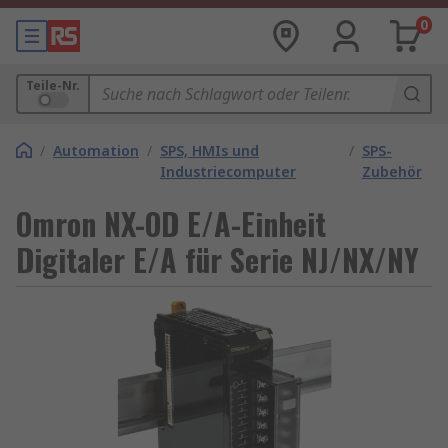
0
Teile-Nr.
/
Automation
/
SPS, HMIs und
/
SPS-
Industriecomputer
Zubehör
Omron NX-OD E/A-Einheit
Digitaler E/A für Serie NJ/NX/NY