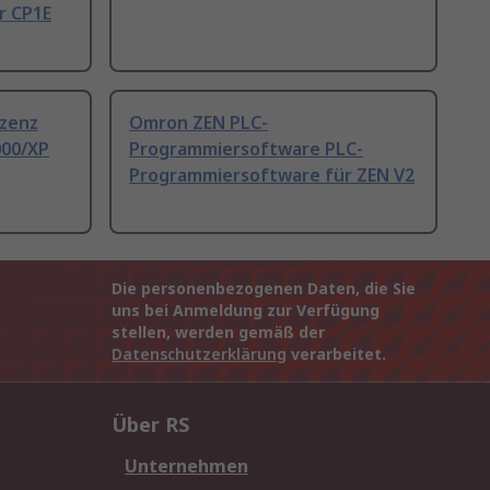
r CP1E
zenz
Omron ZEN PLC-
000/XP
Programmiersoftware PLC-
Programmiersoftware für ZEN V2
Die personenbezogenen Daten, die Sie
uns bei Anmeldung zur Verfügung
stellen, werden gemäß der
Datenschutzerklärung
verarbeitet.
Über RS
Unternehmen