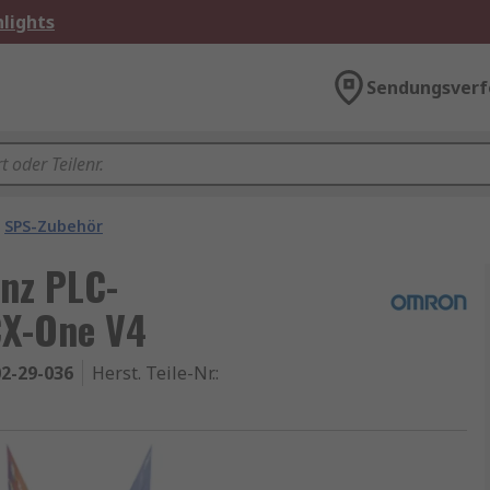
lights
Sendungsverf
SPS-Zubehör
nz PLC-
CX-One V4
2-29-036
Herst. Teile-Nr.
: