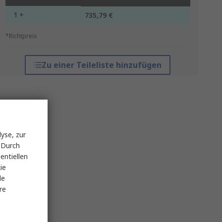
1 +
735,79 €
*Richtpreis
Zu einer Teileliste hinzufügen
yse, zur
 Durch
entiellen
ie
le
re