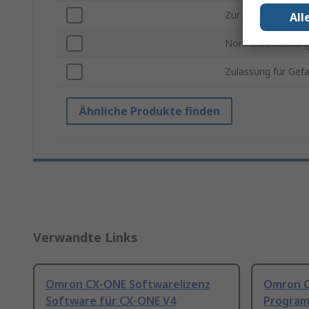
Zur Verwendung m
All
Normen/Zulassun
Zulassung für Gef
Ähnliche Produkte finden
Verwandte Links
Omron CX-ONE Softwarelizenz
Omron C
Software für CX-ONE V4
Program