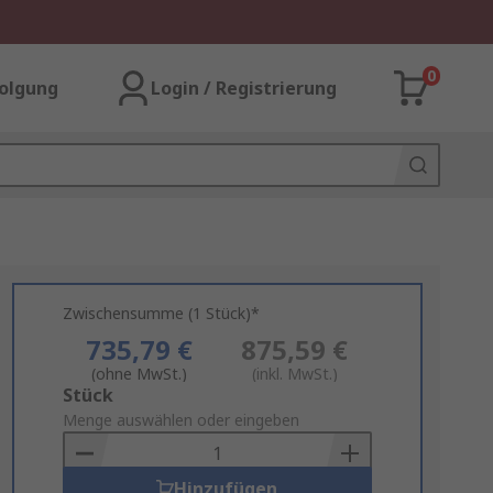
0
olgung
Login / Registrierung
Zwischensumme (1 Stück)*
735,79 €
875,59 €
(ohne MwSt.)
(inkl. MwSt.)
Add
Stück
to
Menge auswählen oder eingeben
Basket
Hinzufügen