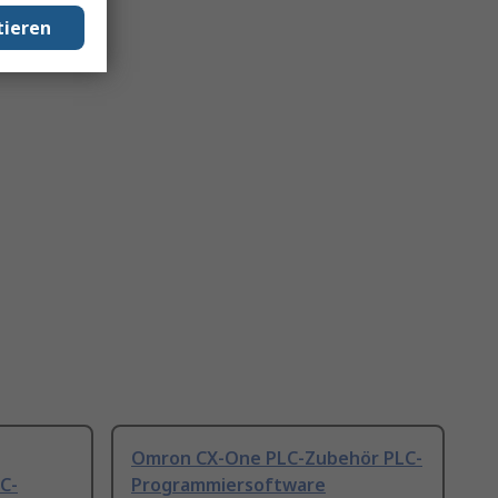
tieren
Omron CX-One PLC-Zubehör PLC-
C-
Programmiersoftware