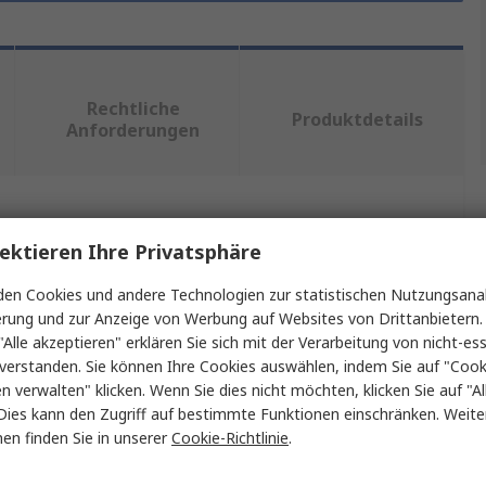
Rechtliche
Produktdetails
Anforderungen
ein oder mehrere Eigenschaften auswählen.
ektieren Ihre Privatsphäre
Wert
en Cookies und andere Technologien zur statistischen Nutzungsanal
erung und zur Anzeige von Werbung auf Websites von Drittanbietern.
Omron
"Alle akzeptieren" erklären Sie sich mit der Verarbeitung von nicht-ess
verstanden. Sie können Ihre Cookies auswählen, indem Sie auf "Cook
PLC-Programmiersoftware
en verwalten" klicken. Wenn Sie dies nicht möchten, klicken Sie auf "Al
Dies kann den Zugriff auf bestimmte Funktionen einschränken. Weite
Softwarelizenz
en finden Sie in unserer
Cookie-Richtlinie
.
CX-One