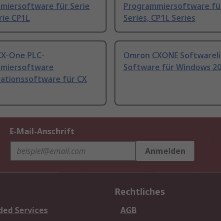
miersoftware für Serie
Programmiersoftware fü
rie CP1L
Series, CP1L Series
X-One PLC-
Omron CXONE Softwareli
miersoftware
Software für Windows 2
rationssoftware für CX
E-Mail-Anschrift
Anmelden
Rechtliches
ded Services
AGB