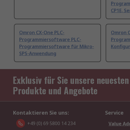
Program
CP1E, Se
Omron CX-One PLC-
Omron C
Programmiersoftware PLC-
Program
Programmiersoftware für Mikro-
Konfigu
SPS-Anwendung
Exklusiv für Sie unsere neuesten
Produkte und Angebote
Kontaktieren Sie uns:
Service
+49 (0) 69 5800 14 234
Value Ad