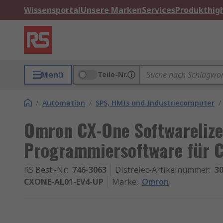
Wissensportal
Unsere Marken
Services
Produkthigh
Menü
Teile-Nr.
/
Automation
/
SPS, HMIs und Industriecomputer
/
Omron CX-One Softwarelize
Programmiersoftware für 
RS Best.-Nr.
:
746-3063
Distrelec-Artikelnummer
:
30
CXONE-AL01-EV4-UP
Marke
:
Omron