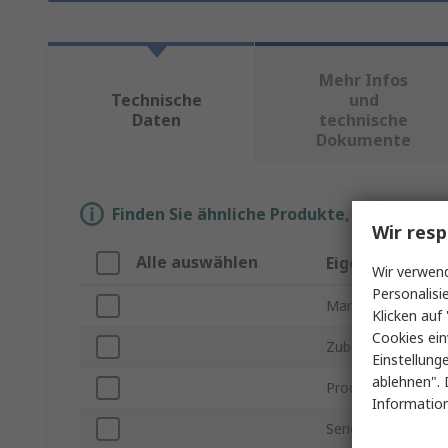
Mehr Infos
Technische
und
Daten
technische
Dokumente
Finden Sie ähnliche Produkte, indem Sie 
Wir resp
Alle auswählen
Eigenschaft
Wir verwend
Personalisi
Marke
Klicken auf 
Cookies ein
Zubehörtyp
Einstellung
ablehnen". 
Produkt Typ
Information
Serie