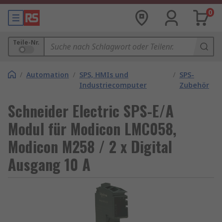
0
Teile-Nr.
/
Automation
/
SPS, HMIs und
/
SPS-
Industriecomputer
Zubehör
Schneider Electric SPS-E/A
Modul für Modicon LMC058,
Modicon M258 / 2 x Digital
Ausgang 10 A