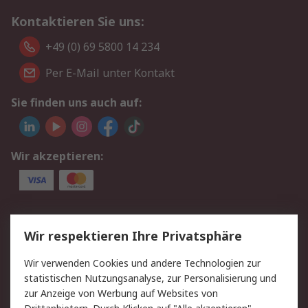
Kontaktieren Sie uns:
+49 (0) 69 5800 14 234
Per E-Mail unter Kontakt
Sie finden uns auch auf:
Wir akzeptieren:
Service
Wir respektieren Ihre Privatsphäre
Value Added Services
Lieferlösungen
Wir verwenden Cookies und andere Technologien zur
Rücksendungen
Kontakt
statistischen Nutzungsanalyse, zur Personalisierung und
Hilfe
Privatkunden
zur Anzeige von Werbung auf Websites von