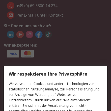
+49 (0) 69 5800 14 234
Per E-Mail unter Kontakt
Sie finden uns auch auf:
Wir akzeptieren:
Service
Wir respektieren Ihre Privatsphäre
Value Added Services
Lieferlösungen
Wir verwenden Cookies und andere Technologien zur
Rücksendungen
Kontakt
statistischen Nutzungsanalyse, zur Personalisierung und
Hilfe
Privatkunden
zur Anzeige von Werbung auf Websites von
Drittanbietern. Durch Klicken auf "Alle akzeptieren"
Rechtliches
erklären Sie sich mit der Verarbeitung von nicht-
essentiellen Cookies einverstanden. Sie können Ihre