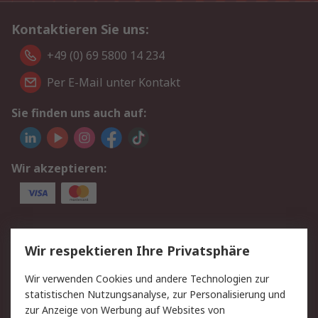
Kontaktieren Sie uns:
+49 (0) 69 5800 14 234
Per E-Mail unter Kontakt
Sie finden uns auch auf:
Wir akzeptieren:
Service
Wir respektieren Ihre Privatsphäre
Value Added Services
Lieferlösungen
Wir verwenden Cookies und andere Technologien zur
Rücksendungen
Kontakt
statistischen Nutzungsanalyse, zur Personalisierung und
Hilfe
Privatkunden
zur Anzeige von Werbung auf Websites von