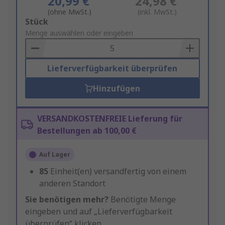
20,99 €
24,98 €
(ohne MwSt.)
(inkl. MwSt.)
Add
Stück
to
Menge auswählen oder eingeben
Basket
Lieferverfügbarkeit überprüfen
Hinzufügen
VERSANDKOSTENFREIE Lieferung für
Bestellungen ab 100,00 €
Auf Lager
85
Einheit(en) versandfertig von einem
anderen Standort
Sie benötigen mehr?
Benötigte Menge
eingeben und auf „Lieferverfügbarkeit
überprüfen“ klicken.