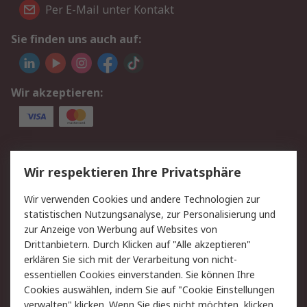
Per E-Mail unter Kontakt
Sie finden uns auch auf:
Wir akzeptieren:
Service
Wir respektieren Ihre Privatsphäre
Value Added Services
Lieferlösungen
Wir verwenden Cookies und andere Technologien zur
Rücksendungen
Kontakt
statistischen Nutzungsanalyse, zur Personalisierung und
Hilfe
Privatkunden
zur Anzeige von Werbung auf Websites von
Drittanbietern. Durch Klicken auf "Alle akzeptieren"
Rechtliches
erklären Sie sich mit der Verarbeitung von nicht-
essentiellen Cookies einverstanden. Sie können Ihre
AGB
Datenschutz
Cookies auswählen, indem Sie auf "Cookie Einstellungen
Cookie-Richtlinie
Zahlungsbedingungen
verwalten" klicken. Wenn Sie dies nicht möchten, klicken