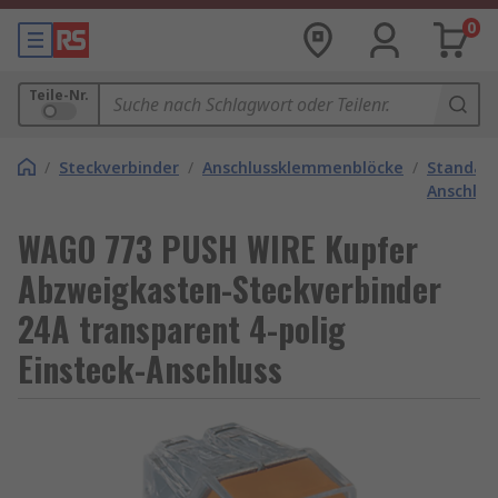
0
Teile-Nr.
/
Steckverbinder
/
Anschlussklemmenblöcke
/
Standar
Anschlu
WAGO 773 PUSH WIRE Kupfer
Abzweigkasten-Steckverbinder
24A transparent 4-polig
Einsteck-Anschluss