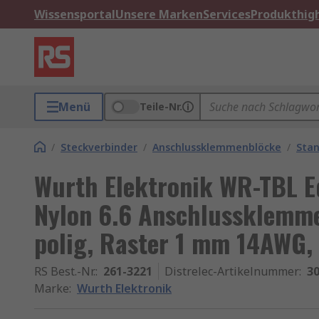
Wissensportal
Unsere Marken
Services
Produkthigh
Menü
Teile-Nr.
/
Steckverbinder
/
Anschlussklemmenblöcke
/
Sta
Wurth Elektronik WR-TBL Ed
Nylon 6.6 Anschlussklemme
polig, Raster 1 mm 14AWG,
RS Best.-Nr.
:
261-3221
Distrelec-Artikelnummer
:
30
Marke
:
Wurth Elektronik