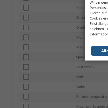
Wir verwend
Personalisi
Produkt Typ
Klicken auf 
Stromstärke
Cookies ein
Einstellung
Drahtgröße
ablehnen". 
Information
Montageart
Material
All
Spannung
Rastermaß
Serie
Farbe
Betriebstemperatur
Maximale Betriebst