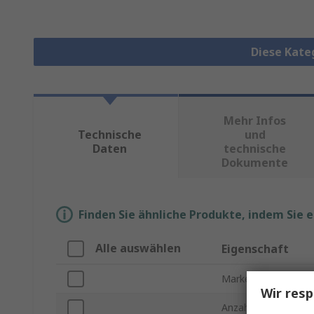
Diese Kate
Mehr Infos
Technische
und
Daten
technische
Dokumente
Finden Sie ähnliche Produkte, indem Sie 
Alle auswählen
Eigenschaft
Marke
Wir resp
Anzahl der Klemme