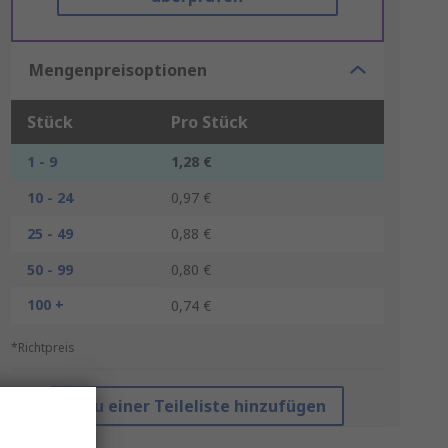
Mengenpreisoptionen
Stück
Pro Stück
1 - 9
1,28 €
10 - 24
0,97 €
25 - 49
0,88 €
50 - 99
0,80 €
100 +
0,74 €
*Richtpreis
Zu einer Teileliste hinzufügen