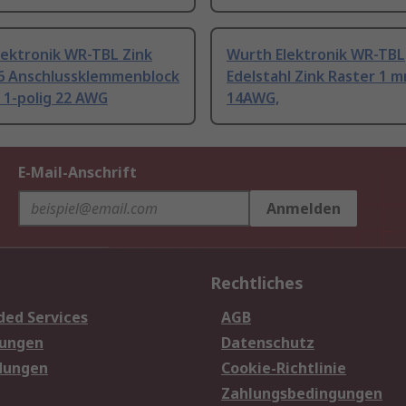
lektronik WR-TBL Zink
Wurth Elektronik WR-TBL
.6 Anschlussklemmenblock
Edelstahl Zink Raster 1 
 1-polig 22 AWG
14AWG,
E-Mail-Anschrift
Anmelden
Rechtliches
ded Services
AGB
sungen
Datenschutz
dungen
Cookie-Richtlinie
Zahlungsbedingungen