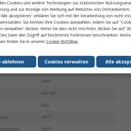
en Cookies und andere Technologien zur statistischen Nutzungsanal
erung und zur Anzeige von Werbung auf Websites von Drittanbietern.
Anschlussklemmenblock
"Alle akzeptieren" erklären Sie sich mit der Verarbeitung von nicht-ess
16A
verstanden. Sie können Ihre Cookies auswählen, indem Sie auf "Cook
en verwalten" klicken. Wenn Sie dies nicht möchten, klicken Sie auf "Al
14, 26AWG
Dies kann den Zugriff auf bestimmte Funktionen einschränken. Weite
en finden Sie in unserer
Cookie-Richtlinie
.
Durchsteckmontage
Edelstahl, Stahl, Zink, Nylon 6.6
e ablehnen
Cookies verwalten
Alle akzep
250V
1mm
WR-TBL
Blau
 min.
-40°C
emperatur
105°C