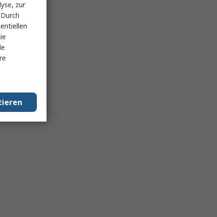
yse, zur
 Durch
entiellen
ie
le
re
tieren