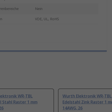
renbereiche
Nein
en
VDE, UL, RoHS
lektronik WR-TBL
Wurth Elektronik WR-TBL
l Stahl Raster 1 mm
Edelstahl Zink Raster 1 
26
14AWG, 26