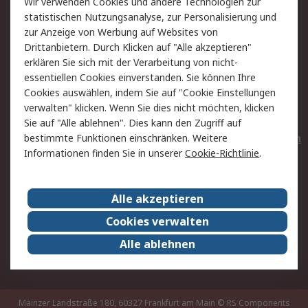
Wir verwenden Cookies und andere Technologien zur
Rücksendungen
Kontakt
statistischen Nutzungsanalyse, zur Personalisierung und
Hilfe
Privatkunden
zur Anzeige von Werbung auf Websites von
Drittanbietern. Durch Klicken auf "Alle akzeptieren"
Rechtliches
erklären Sie sich mit der Verarbeitung von nicht-
essentiellen Cookies einverstanden. Sie können Ihre
AGB
Datenschutz
Cookies auswählen, indem Sie auf "Cookie Einstellungen
Cookie-Richtlinie
Zahlungsbedingungen
verwalten" klicken. Wenn Sie dies nicht möchten, klicken
Copyright/Impressum
Entsorgung
Sie auf "Alle ablehnen". Dies kann den Zugriff auf
Elektrogeräte/Batterien
bestimmte Funktionen einschränken. Weitere
Informationen finden Sie in unserer
Cookie-Richtlinie
.
Über RS
Alle akzeptieren
Unternehmen
RS weltweit
Karriere bei RS
Nachhaltigkeit
Cookies verwalten
Qualität/Umwelt/Zertifikate
Presse-Center
Alle ablehnen
Event-Center
Mainzer Landstraße 180, 60327 Frankfurt am Main
© RS Components