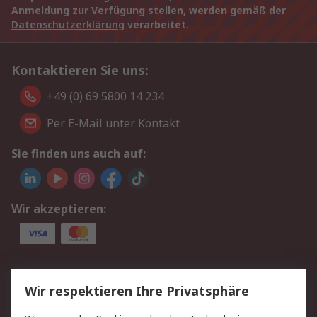
Anmeldung zur Verfügung stellen, werden gemäß der
Datenschutzerklärung
verarbeitet.
Kontaktieren Sie uns:
+49 (0) 69 5800 14 234
Per E-Mail unter Kontakt
Sie finden uns auch auf:
Wir akzeptieren:
Service
Wir respektieren Ihre Privatsphäre
Value Added Services
Lieferlösungen