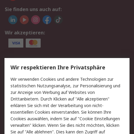
Sie finden uns auch auf:
Wir akzeptieren:
Service
Wir respektieren Ihre Privatsphäre
Value Added Services
Lieferlösungen
Wir verwenden Cookies und andere Technologien zur
Rücksendungen
Kontakt
statistischen Nutzungsanalyse, zur Personalisierung und
Hilfe
Privatkunden
zur Anzeige von Werbung auf Websites von
Drittanbietern. Durch Klicken auf "Alle akzeptieren"
Rechtliches
erklären Sie sich mit der Verarbeitung von nicht-
essentiellen Cookies einverstanden. Sie können Ihre
AGB
Datenschutz
Cookies auswählen, indem Sie auf "Cookie Einstellungen
Cookie-Richtlinie
Zahlungsbedingungen
verwalten" klicken. Wenn Sie dies nicht möchten, klicken
Copyright/Impressum
Entsorgung
Sie auf "Alle ablehnen". Dies kann den Zugriff auf