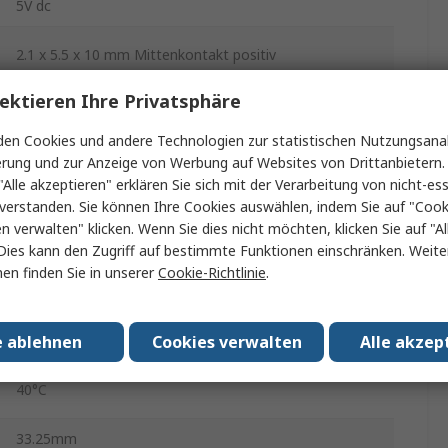
5V dc
2.1 x 5.5 x 10 mm Mittenkontakt positiv
ektieren Ihre Privatsphäre
12W
en Cookies und andere Technologien zur statistischen Nutzungsanal
1.5m
erung und zur Anzeige von Werbung auf Websites von Drittanbietern.
"Alle akzeptieren" erklären Sie sich mit der Verarbeitung von nicht-ess
1
verstanden. Sie können Ihre Cookies auswählen, indem Sie auf "Cook
en verwalten" klicken. Wenn Sie dies nicht möchten, klicken Sie auf "Al
0°C
Dies kann den Zugriff auf bestimmte Funktionen einschränken. Weite
en finden Sie in unserer
Cookie-Richtlinie
.
2.4A
Universal-Stecker
e ablehnen
Cookies verwalten
Alle akzep
40°C
33.25mm