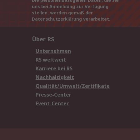
Die personenbezogenen Daten, die Sie
uns bei Anmeldung zur Verfügung
stellen, werden gemäß der
Datenschutzerklärung
verarbeitet.
Über RS
Unternehmen
RS weltweit
Karriere bei RS
Nachhaltigkeit
Qualität/Umwelt/Zertifikate
Presse-Center
Event-Center