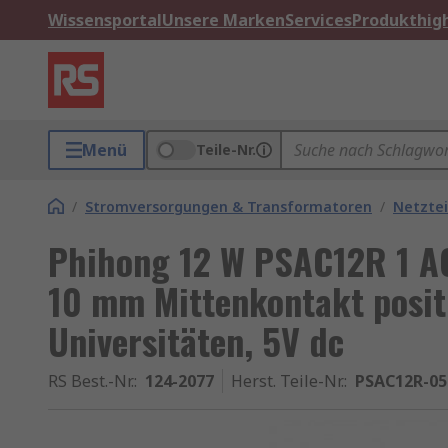
Wissensportal
Unsere Marken
Services
Produkthigh
Menü
Teile-Nr.
/
Stromversorgungen & Transformatoren
/
Netztei
Phihong 12 W PSAC12R 1 AC
10 mm Mittenkontakt positi
Universitäten, 5V dc
RS Best.-Nr.
:
124-2077
Herst. Teile-Nr.
:
PSAC12R-05