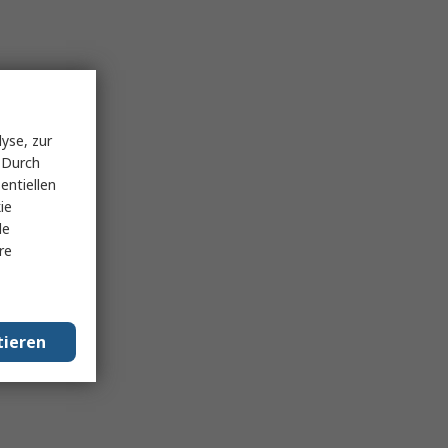
yse, zur
 Durch
entiellen
ie
le
re
tieren