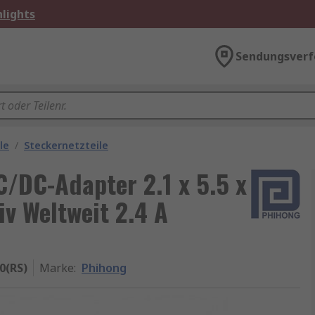
lights
Sendungsverf
le
/
Steckernetzteile
/DC-Adapter 2.1 x 5.5 x
v Weltweit 2.4 A
0(RS)
Marke
:
Phihong