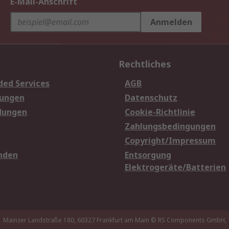
E-Mail-Anschrift
Anmelden
Rechtliches
ded Services
AGB
sungen
Datenschutz
dungen
Cookie-Richtlinie
Zahlungsbedingungen
Copyright/Impressum
nden
Entsorgung
Elektrogeräte/Batterien
Mainzer Landstraße 180, 60327 Frankfurt am Main
© RS Components GmbH,