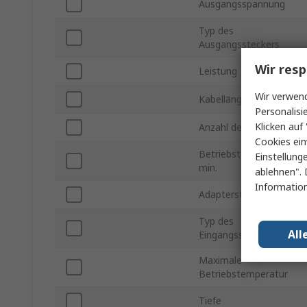
Ausgangsspannung
Typ des
Ausgangssteckers
Wir resp
Leistung
Wir verwend
Kabellänge
Personalisi
Klicken auf 
Anzahl der Ausgänge
Cookies ein
Betriebstemperatur
Einstellung
min.
ablehnen". 
Information
Adapterstrom
Typ des
All
Eingangssteckers
Maximale
Betriebstemperatur
Tiefe