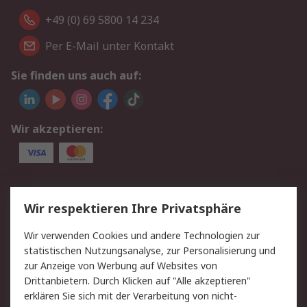
+49 (0) 69 5800 14 234
Per E-Mail unter Kontakt
Sie finden uns auch auf:
Wir akzeptieren:
Service
Wir respektieren Ihre Privatsphäre
Value Added Services
Lieferlösungen
Wir verwenden Cookies und andere Technologien zur
Rücksendungen
Kontakt
statistischen Nutzungsanalyse, zur Personalisierung und
Hilfe
Privatkunden
zur Anzeige von Werbung auf Websites von
Drittanbietern. Durch Klicken auf "Alle akzeptieren"
Rechtliches
erklären Sie sich mit der Verarbeitung von nicht-