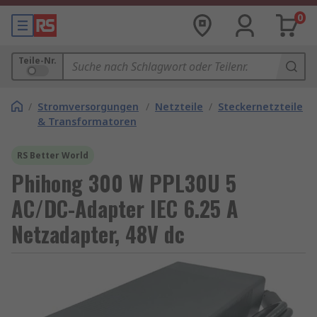
0
Teile-Nr.
/
Stromversorgungen
/
Netzteile
/
Steckernetzteile
& Transformatoren
RS Better World
Phihong 300 W PPL30U 5
AC/DC-Adapter IEC 6.25 A
Netzadapter, 48V dc