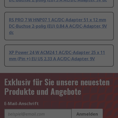
RS PRO 7 W HNP07 1 AC/DC-Adapter 51 x 12 mm
DC-Buchse 2-polig (EU) 0.84 A AC/DC-Adapter, 9V
dc
XP Power 24 W ACM24 1 AC/DC-Adapter 25 x 11
mm (Pin +) EU US 2.33 A AC/DC-Adapter, 9V
Exklusiv für Sie unsere neuesten
Produkte und Angebote
E-Mail-Anschrift
Anmelden