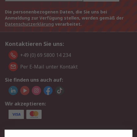
Die personenbezogenen Daten, die Sie uns bei
Anmeldung zur Verfügung stellen, werden gemäß der
Datenschutzerklärung
verarbeitet.
Kontaktieren Sie uns:
+49 (0) 69 5800 14 234
Per E-Mail unter Kontakt
Sie finden uns auch auf:
Wir akzeptieren:
Service