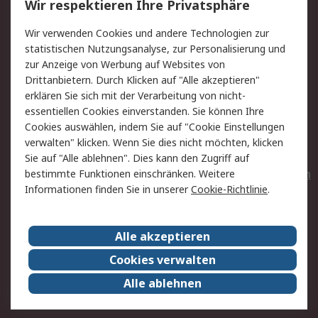
Wir respektieren Ihre Privatsphäre
Value Added Services
Lieferlösungen
Wir verwenden Cookies und andere Technologien zur
Rücksendungen
Kontakt
statistischen Nutzungsanalyse, zur Personalisierung und
Hilfe
Privatkunden
zur Anzeige von Werbung auf Websites von
Drittanbietern. Durch Klicken auf "Alle akzeptieren"
Rechtliches
erklären Sie sich mit der Verarbeitung von nicht-
essentiellen Cookies einverstanden. Sie können Ihre
AGB
Datenschutz
Cookies auswählen, indem Sie auf "Cookie Einstellungen
Cookie-Richtlinie
Zahlungsbedingungen
verwalten" klicken. Wenn Sie dies nicht möchten, klicken
Copyright/Impressum
Entsorgung
Sie auf "Alle ablehnen". Dies kann den Zugriff auf
Elektrogeräte/Batterien
bestimmte Funktionen einschränken. Weitere
Informationen finden Sie in unserer
Cookie-Richtlinie
.
Über RS
Alle akzeptieren
Unternehmen
RS weltweit
Karriere bei RS
Nachhaltigkeit
Cookies verwalten
Qualität/Umwelt/Zertifikate
Presse-Center
Alle ablehnen
Event-Center