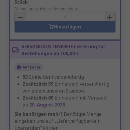
Add
Stück
to
Menge auswählen oder eingeben
Basket
Hinzufügen
VERSANDKOSTENFREIE Lieferung für
Bestellungen ab 100,00 €
Auf Lager
53
Einheit(en) versandfertig
Zusätzlich
59
Einheit(en) versandfertig
von einem anderen Standort
Zusätzlich
60
Einheit(en) mit Versand
ab
20. August 2026
Sie benötigen mehr?
Benötigte Menge
eingeben und auf „Lieferverfügbarkeit
überprüfen“ klicken.