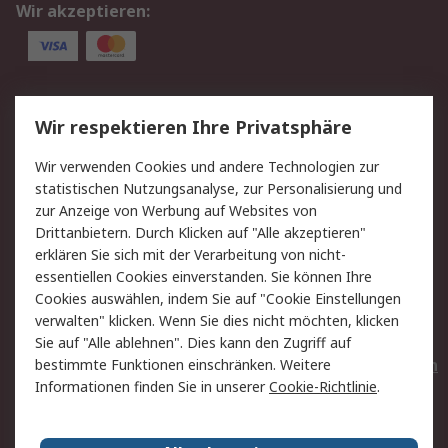
Wir akzeptieren:
Service
Wir respektieren Ihre Privatsphäre
Value Added Services
Lieferlösungen
Wir verwenden Cookies und andere Technologien zur
Rücksendungen
Kontakt
statistischen Nutzungsanalyse, zur Personalisierung und
Hilfe
Privatkunden
zur Anzeige von Werbung auf Websites von
Drittanbietern. Durch Klicken auf "Alle akzeptieren"
Rechtliches
erklären Sie sich mit der Verarbeitung von nicht-
essentiellen Cookies einverstanden. Sie können Ihre
AGB
Datenschutz
Cookies auswählen, indem Sie auf "Cookie Einstellungen
Cookie-Richtlinie
Zahlungsbedingungen
verwalten" klicken. Wenn Sie dies nicht möchten, klicken
Copyright/Impressum
Entsorgung
Sie auf "Alle ablehnen". Dies kann den Zugriff auf
Elektrogeräte/Batterien
bestimmte Funktionen einschränken. Weitere
Informationen finden Sie in unserer
Cookie-Richtlinie
.
Über RS