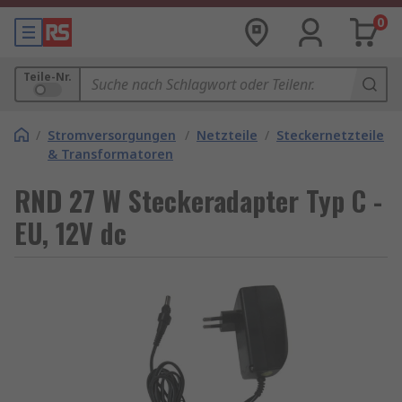
0
Teile-Nr.
/
Stromversorgungen
/
Netzteile
/
Steckernetzteile
& Transformatoren
RND 27 W Steckeradapter Typ C -
EU, 12V dc