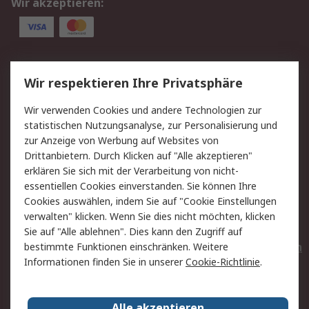
Wir akzeptieren:
Service
Wir respektieren Ihre Privatsphäre
Value Added Services
Lieferlösungen
Wir verwenden Cookies und andere Technologien zur
Rücksendungen
Kontakt
statistischen Nutzungsanalyse, zur Personalisierung und
Hilfe
Privatkunden
zur Anzeige von Werbung auf Websites von
Drittanbietern. Durch Klicken auf "Alle akzeptieren"
Rechtliches
erklären Sie sich mit der Verarbeitung von nicht-
essentiellen Cookies einverstanden. Sie können Ihre
AGB
Datenschutz
Cookies auswählen, indem Sie auf "Cookie Einstellungen
Cookie-Richtlinie
Zahlungsbedingungen
verwalten" klicken. Wenn Sie dies nicht möchten, klicken
Copyright/Impressum
Entsorgung
Sie auf "Alle ablehnen". Dies kann den Zugriff auf
Elektrogeräte/Batterien
bestimmte Funktionen einschränken. Weitere
Informationen finden Sie in unserer
Cookie-Richtlinie
.
Über RS
Alle akzeptieren
Unternehmen
RS weltweit