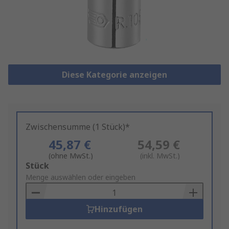
Diese Kategorie anzeigen
Zwischensumme (1 Stück)*
45,87 €
54,59 €
(ohne MwSt.)
(inkl. MwSt.)
Add
Stück
to
Menge auswählen oder eingeben
Basket
Hinzufügen