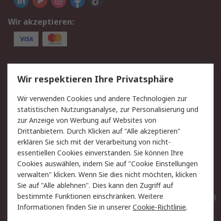
Wir akzeptieren:
Service
Wir respektieren Ihre Privatsphäre
Value Added Services
Lieferlösungen
Wir verwenden Cookies und andere Technologien zur
Rücksendungen
Kontakt
statistischen Nutzungsanalyse, zur Personalisierung und
Hilfe
Privatkunden
zur Anzeige von Werbung auf Websites von
Drittanbietern. Durch Klicken auf "Alle akzeptieren"
Rechtliches
erklären Sie sich mit der Verarbeitung von nicht-
essentiellen Cookies einverstanden. Sie können Ihre
AGB
Datenschutz
Cookies auswählen, indem Sie auf "Cookie Einstellungen
Cookie-Richtlinie
Zahlungsbedingungen
verwalten" klicken. Wenn Sie dies nicht möchten, klicken
Copyright/Impressum
Entsorgung
Sie auf "Alle ablehnen". Dies kann den Zugriff auf
Elektrogeräte/Batterien
bestimmte Funktionen einschränken. Weitere
Informationen finden Sie in unserer
Cookie-Richtlinie
.