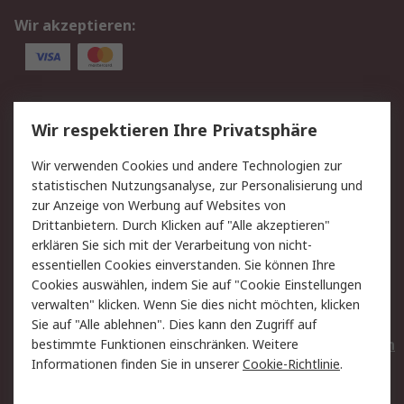
Wir akzeptieren:
Service
Wir respektieren Ihre Privatsphäre
Value Added Services
Lieferlösungen
Wir verwenden Cookies und andere Technologien zur
Rücksendungen
Kontakt
statistischen Nutzungsanalyse, zur Personalisierung und
Hilfe
Privatkunden
zur Anzeige von Werbung auf Websites von
Drittanbietern. Durch Klicken auf "Alle akzeptieren"
Rechtliches
erklären Sie sich mit der Verarbeitung von nicht-
essentiellen Cookies einverstanden. Sie können Ihre
AGB
Datenschutz
Cookies auswählen, indem Sie auf "Cookie Einstellungen
Cookie-Richtlinie
Zahlungsbedingungen
verwalten" klicken. Wenn Sie dies nicht möchten, klicken
Copyright/Impressum
Entsorgung
Sie auf "Alle ablehnen". Dies kann den Zugriff auf
Elektrogeräte/Batterien
bestimmte Funktionen einschränken. Weitere
Informationen finden Sie in unserer
Cookie-Richtlinie
.
Über RS