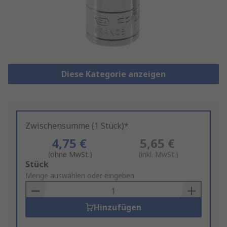
Diese Kategorie anzeigen
Zwischensumme (1 Stück)*
4,75 €
5,65 €
(ohne MwSt.)
(inkl. MwSt.)
Add
Stück
to
Menge auswählen oder eingeben
Basket
Hinzufügen