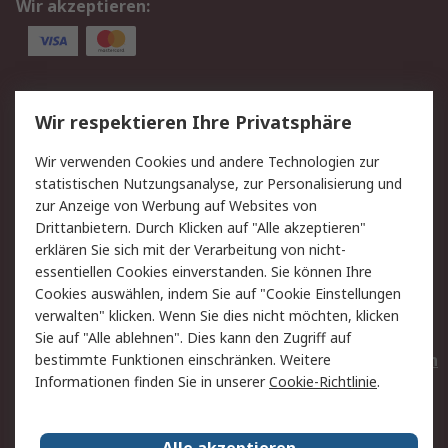
Wir akzeptieren:
Service
Wir respektieren Ihre Privatsphäre
Value Added Services
Lieferlösungen
Wir verwenden Cookies und andere Technologien zur
Rücksendungen
Kontakt
statistischen Nutzungsanalyse, zur Personalisierung und
Hilfe
Privatkunden
zur Anzeige von Werbung auf Websites von
Drittanbietern. Durch Klicken auf "Alle akzeptieren"
Rechtliches
erklären Sie sich mit der Verarbeitung von nicht-
essentiellen Cookies einverstanden. Sie können Ihre
AGB
Datenschutz
Cookies auswählen, indem Sie auf "Cookie Einstellungen
Cookie-Richtlinie
Zahlungsbedingungen
verwalten" klicken. Wenn Sie dies nicht möchten, klicken
Copyright/Impressum
Entsorgung
Sie auf "Alle ablehnen". Dies kann den Zugriff auf
Elektrogeräte/Batterien
bestimmte Funktionen einschränken. Weitere
Informationen finden Sie in unserer
Cookie-Richtlinie
.
Über RS
Alle akzeptieren