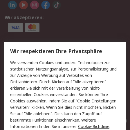
Wir akzeptieren:
Service
Wir respektieren Ihre Privatsphäre
Value Added Services
Lieferlösungen
Wir verwenden Cookies und andere Technologien zur
Rücksendungen
Kontakt
statistischen Nutzungsanalyse, zur Personalisierung und
Hilfe
Privatkunden
zur Anzeige von Werbung auf Websites von
Drittanbietern. Durch Klicken auf "Alle akzeptieren"
Rechtliches
erklären Sie sich mit der Verarbeitung von nicht-
essentiellen Cookies einverstanden. Sie können Ihre
AGB
Datenschutz
Cookies auswählen, indem Sie auf "Cookie Einstellungen
Cookie-Richtlinie
Zahlungsbedingungen
verwalten" klicken. Wenn Sie dies nicht möchten, klicken
Copyright/Impressum
Entsorgung
Sie auf "Alle ablehnen". Dies kann den Zugriff auf
Elektrogeräte/Batterien
bestimmte Funktionen einschränken. Weitere
Informationen finden Sie in unserer
Cookie-Richtlinie
.