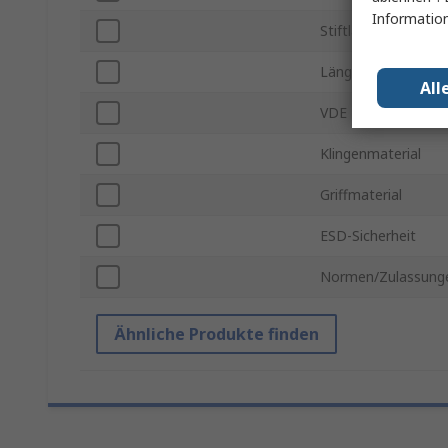
Information
Stiftlänge
Länge
All
VDE 1000V zugelas
Klingenmaterial
Griffmaterial
ESD-Sicherheit
Normen/Zulassung
Ähnliche Produkte finden