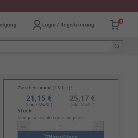
0
olgung
Login / Registrierung
Zwischensumme (1 Stück)*
21,15 €
25,17 €
(ohne MwSt.)
(inkl. MwSt.)
Add
Stück
to
Menge auswählen oder eingeben
Basket
Hinzufügen