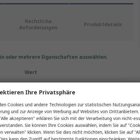
Rechtliche
Produktdetails
Anforderungen
ein oder mehrere Eigenschaften auswählen.
Wert
CK
ektieren Ihre Privatsphäre
Geschlitzt, Sechskant
en Cookies und andere Technologien zur statistischen Nutzungsanal
Steckschlüssel-Handgriff
erung und zur Anzeige von Werbung auf Websites von Drittanbietern.
"Alle akzeptieren" erklären Sie sich mit der Verarbeitung von nicht-ess
yp
Steckschlüssel-Handgriff
verstanden. Sie können Ihre Cookies auswählen, indem Sie auf "Cook
en verwalten" klicken. Wenn Sie dies nicht möchten, klicken Sie auf "Al
13 mm
Dies kann den Zugriff auf bestimmte Funktionen einschränken. Weite