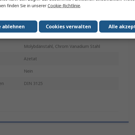
en finden Sie in unserer
Cookie-Richtlinie
.
13mm
235mm
e ablehnen
Cookies verwalten
Alle akzep
sen
Nein
Molybdänstahl, Chrom Vanadium Stahl
Azetat
Nein
en
DIN 3125