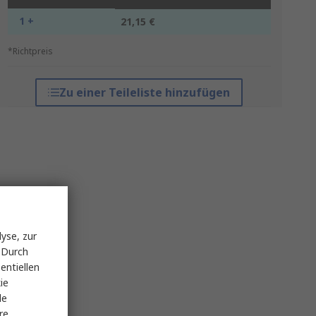
1 +
21,15 €
*Richtpreis
Zu einer Teileliste hinzufügen
yse, zur
 Durch
entiellen
ie
le
re