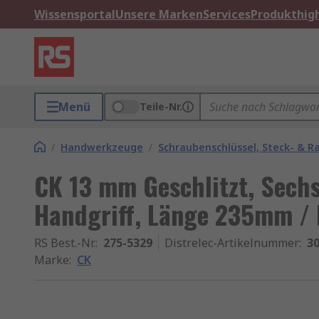
Wissensportal
Unsere Marken
Services
Produkthigh
Menü
Teile-Nr.
/
Handwerkzeuge
/
Schraubenschlüssel, Steck- & R
CK 13 mm Geschlitzt, Sech
Handgriff, Länge 235mm /
RS Best.-Nr.
:
275-5329
Distrelec-Artikelnummer
:
30
Marke
:
CK