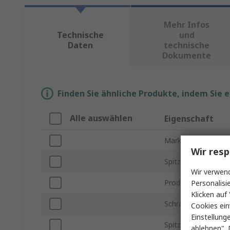
Mehr Infos
Technische
und
Daten
technische
Dokumente
Finden Sie ähnliche Produkte, indem Sie 
Alle auswählen
Eigenschaft
Marke
Wir resp
Spitzentyp
Wir verwend
Produkt Typ
Personalisi
Klicken auf 
Schraubendreher T
Cookies ein
Einstellung
Spitzengröße
ablehnen". 