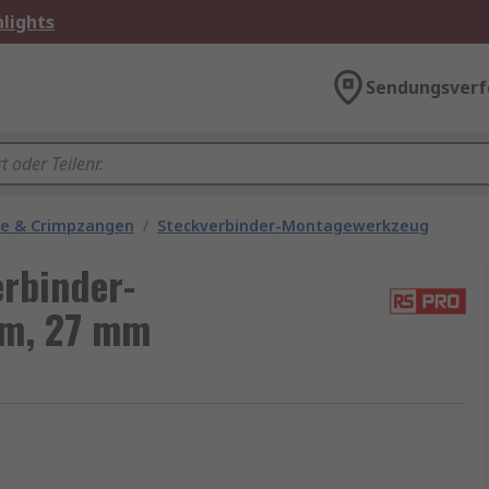
lights
Sendungsverf
ge & Crimpzangen
/
Steckverbinder-Montagewerkzeug
rbinder-
mm, 27 mm