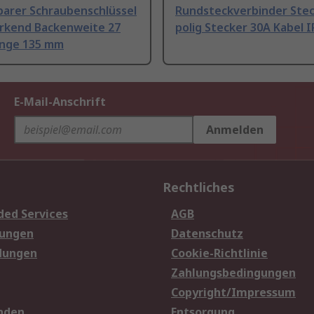
barer Schraubenschlüssel
Rundsteckverbinder Stec
arkend Backenweite 27
polig Stecker 30A Kabel 
änge 135 mm
E-Mail-Anschrift
Anmelden
Rechtliches
ded Services
AGB
sungen
Datenschutz
dungen
Cookie-Richtlinie
Zahlungsbedingungen
Copyright/Impressum
nden
Entsorgung