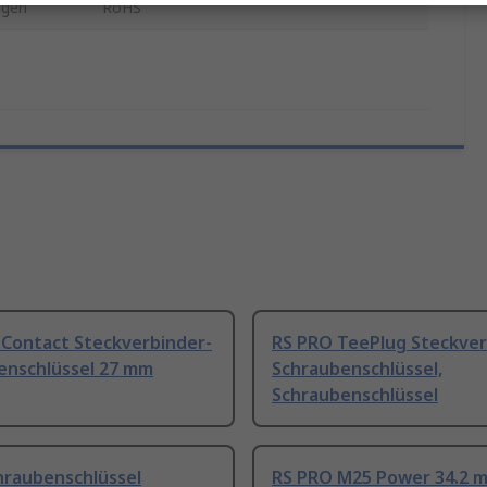
ngen
RoHS
 Contact Steckverbinder-
RS PRO TeePlug Steckver
enschlüssel 27 mm
Schraubenschlüssel,
Schraubenschlüssel
hraubenschlüssel
RS PRO M25 Power 34.2 