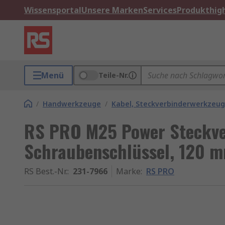
Wissensportal
Unsere Marken
Services
Produkthigh
Menü
Teile-Nr.
/
Handwerkzeuge
/
Kabel, Steckverbinderwerkzeu
RS PRO M25 Power Steckve
Schraubenschlüssel, 120 
RS Best.-Nr.
:
231-7966
Marke
:
RS PRO