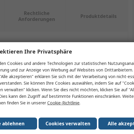
Rechtliche
Produktdetails
Anforderungen
ein oder mehrere Eigenschaften auswählen.
ektieren Ihre Privatsphäre
Wert
en Cookies und andere Technologien zur statistischen Nutzungsanal
erung und zur Anzeige von Werbung auf Websites von Drittanbietern.
RS PRO
"Alle akzeptieren" erklären Sie sich mit der Verarbeitung von nicht-ess
verstanden. Sie können Ihre Cookies auswählen, indem Sie auf "Cook
Steckverbinder-Schraubenschlüssel
en verwalten" klicken. Wenn Sie dies nicht möchten, klicken Sie auf "Al
Dies kann den Zugriff auf bestimmte Funktionen einschränken. Weite
M25 Power
en finden Sie in unserer
Cookie-Richtlinie
.
120mm
e ablehnen
Cookies verwalten
Alle akzep
27mm