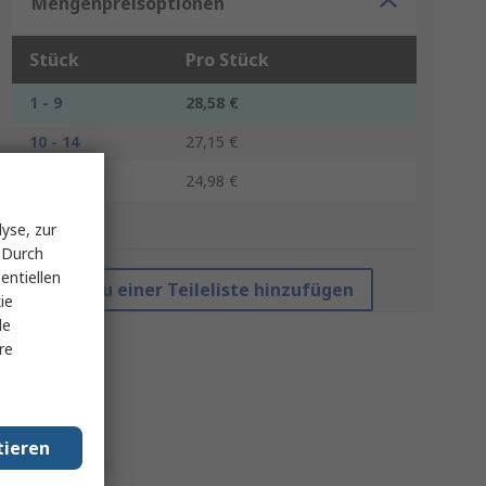
Mengenpreisoptionen
Stück
Pro Stück
1 - 9
28,58 €
10 - 14
27,15 €
15 +
24,98 €
*Richtpreis
yse, zur
 Durch
entiellen
Zu einer Teileliste hinzufügen
ie
le
re
tieren