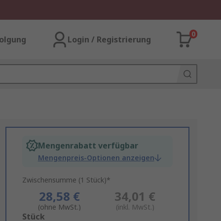
0
olgung
Login / Registrierung
Mengenrabatt verfügbar
Mengenpreis-Optionen anzeigen
Zwischensumme (1 Stück)*
28,58 €
34,01 €
(ohne MwSt.)
(inkl. MwSt.)
Add
Stück