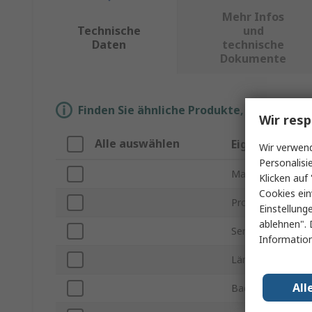
Mehr Infos
Technische
und
Daten
technische
Dokumente
Finden Sie ähnliche Produkte, indem Sie 
Wir resp
Alle auswählen
Eigenschaft
Wir verwend
Personalisi
Marke
Klicken auf 
Cookies ein
Produkt Typ
Einstellung
ablehnen". 
Serie
Information
Länge
All
Backenbreite