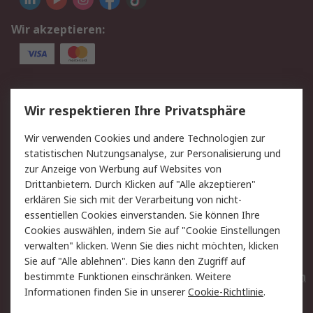
Wir akzeptieren:
Service
Wir respektieren Ihre Privatsphäre
Value Added Services
Lieferlösungen
Wir verwenden Cookies und andere Technologien zur
Rücksendungen
Kontakt
statistischen Nutzungsanalyse, zur Personalisierung und
Hilfe
Privatkunden
zur Anzeige von Werbung auf Websites von
Drittanbietern. Durch Klicken auf "Alle akzeptieren"
Rechtliches
erklären Sie sich mit der Verarbeitung von nicht-
essentiellen Cookies einverstanden. Sie können Ihre
AGB
Datenschutz
Cookies auswählen, indem Sie auf "Cookie Einstellungen
Cookie-Richtlinie
Zahlungsbedingungen
verwalten" klicken. Wenn Sie dies nicht möchten, klicken
Copyright/Impressum
Entsorgung
Sie auf "Alle ablehnen". Dies kann den Zugriff auf
Elektrogeräte/Batterien
bestimmte Funktionen einschränken. Weitere
Informationen finden Sie in unserer
Cookie-Richtlinie
.
Über RS