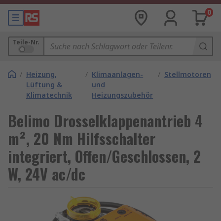
0
Teile-Nr.
/
Heizung,
/
Klimaanlagen-
/
Stellmotoren
Lüftung &
und
Klimatechnik
Heizungszubehör
Belimo Drosselklappenantrieb 4
m², 20 Nm Hilfsschalter
integriert, Offen/Geschlossen, 2
W, 24V ac/dc