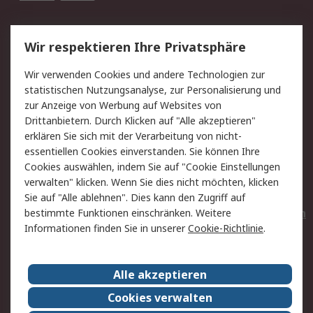
Service
Wir respektieren Ihre Privatsphäre
Value Added Services
Lieferlösungen
Wir verwenden Cookies und andere Technologien zur
Rücksendungen
Kontakt
statistischen Nutzungsanalyse, zur Personalisierung und
Hilfe
Privatkunden
zur Anzeige von Werbung auf Websites von
Drittanbietern. Durch Klicken auf "Alle akzeptieren"
Rechtliches
erklären Sie sich mit der Verarbeitung von nicht-
essentiellen Cookies einverstanden. Sie können Ihre
AGB
Datenschutz
Cookies auswählen, indem Sie auf "Cookie Einstellungen
Cookie-Richtlinie
Zahlungsbedingungen
verwalten" klicken. Wenn Sie dies nicht möchten, klicken
Copyright/Impressum
Entsorgung
Sie auf "Alle ablehnen". Dies kann den Zugriff auf
Elektrogeräte/Batterien
bestimmte Funktionen einschränken. Weitere
Informationen finden Sie in unserer
Cookie-Richtlinie
.
Über RS
Alle akzeptieren
Unternehmen
RS weltweit
Karriere bei RS
Nachhaltigkeit
Cookies verwalten