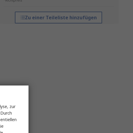
*Richtpreis
Zu einer Teileliste hinzufügen
yse, zur
 Durch
entiellen
ie
le