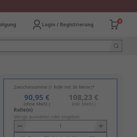
0
olgung
Login / Registrierung
Zwischensumme (1 Rolle mit 50 Meter)*
90,95 €
108,23 €
(ohne MwSt.)
(inkl. MwSt.)
Add
Rolle(n)
to
Menge auswählen oder eingeben
Basket