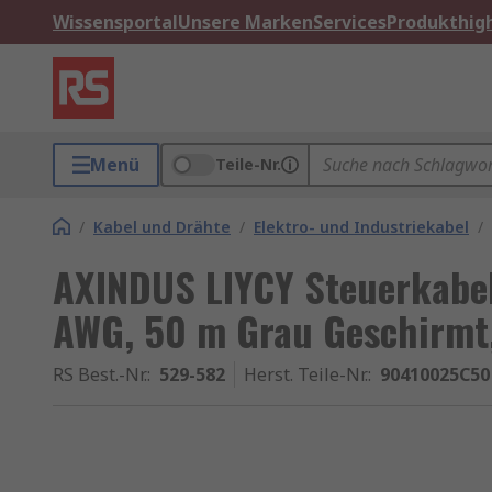
Wissensportal
Unsere Marken
Services
Produkthigh
Menü
Teile-Nr.
/
Kabel und Drähte
/
Elektro- und Industriekabel
/
AXINDUS LIYCY Steuerkabe
AWG, 50 m Grau Geschirmt,
RS Best.-Nr.
:
529-582
Herst. Teile-Nr.
:
90410025C50