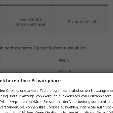
Rechtliche
Produktdetails
Anforderungen
ein oder mehrere Eigenschaften auswählen.
t
Wert
AXINDUS
ektieren Ihre Privatsphäre
Steuerkabel
en Cookies und andere Technologien zur statistischen Nutzungsanal
LIYCY
erung und zur Anzeige von Werbung auf Websites von Drittanbietern.
"Alle akzeptieren" erklären Sie sich mit der Verarbeitung von nicht-ess
U Kerne
4
verstanden. Sie können Ihre Cookies auswählen, indem Sie auf "Cook
Kupfer blank
en verwalten" klicken. Wenn Sie dies nicht möchten, klicken Sie auf "Al