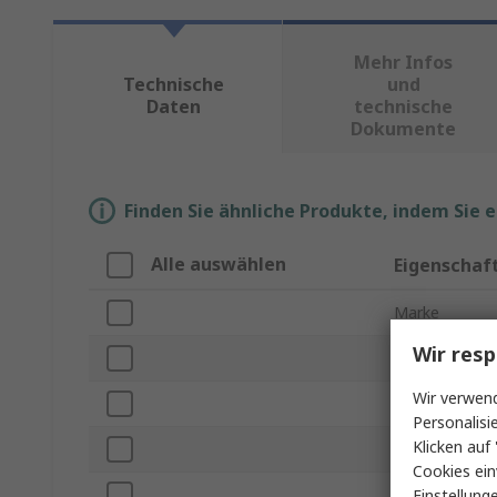
Mehr Infos
Technische
und
Daten
technische
Dokumente
Finden Sie ähnliche Produkte, indem Sie 
Alle auswählen
Eigenschaf
Marke
Wir resp
Produkt Typ
Wir verwend
Serie
Personalisi
Klicken auf 
Anzahl der CP
Cookies ein
Leitermaterial
Einstellung