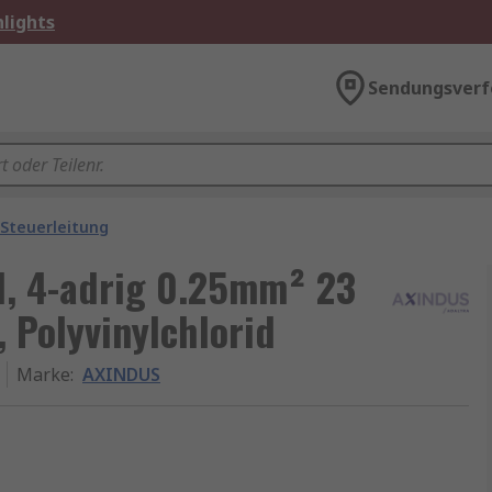
lights
Sendungsverf
Steuerleitung
l, 4-adrig 0.25mm² 23
 Polyvinylchlorid
Marke
:
AXINDUS