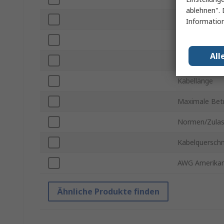
ablehnen". 
Mantelmateria
Information
Mantelfarbe
All
Geschirmt / U
Kabellänge
Maximale Bet
Normen/Zula
Kabelquerschn
AWG Amerikan
Ähnliche Produkte finden