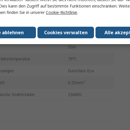
Dies kann den Zugriff auf bestimmte Funktionen einschränken. Weite
l
Polyvinylchlorid
en finden Sie in unserer
Cookie-Richtlinie
.
Grau
e ablehnen
Cookies verwalten
Alle akzep
ngeschirmt
Geschirmt
50m
riebstemperatur
70°C
ssungen
Euroclass Eca
itt
0.25mm²
ische Drahtstärke
23AWG