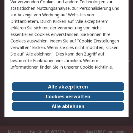
Wir verwenden Cookies und andere Technologien zur
Rücksendungen
Kontakt
statistischen Nutzungsanalyse, zur Personalisierung und
Hilfe
Privatkunden
zur Anzeige von Werbung auf Websites von
Drittanbietern. Durch Klicken auf "Alle akzeptieren"
Rechtliches
erklären Sie sich mit der Verarbeitung von nicht-
essentiellen Cookies einverstanden. Sie können Ihre
AGB
Datenschutz
Cookies auswählen, indem Sie auf "Cookie Einstellungen
Cookie-Richtlinie
Zahlungsbedingungen
verwalten" klicken. Wenn Sie dies nicht möchten, klicken
Copyright/Impressum
Entsorgung
Sie auf "Alle ablehnen". Dies kann den Zugriff auf
Elektrogeräte/Batterien
bestimmte Funktionen einschränken. Weitere
Informationen finden Sie in unserer
Cookie-Richtlinie
.
Über RS
Alle akzeptieren
Unternehmen
RS weltweit
Karriere bei RS
Nachhaltigkeit
Cookies verwalten
Qualität/Umwelt/Zertifikate
Presse-Center
Alle ablehnen
Event-Center
Mainzer Landstraße 180, 60327 Frankfurt am Main
© RS Components