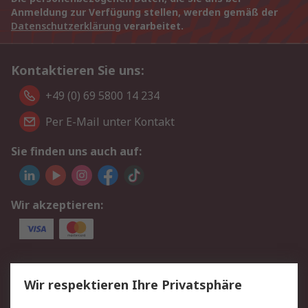
Anmeldung zur Verfügung stellen, werden gemäß der
Datenschutzerklärung
verarbeitet.
Kontaktieren Sie uns:
+49 (0) 69 5800 14 234
Per E-Mail unter Kontakt
Sie finden uns auch auf:
Wir akzeptieren:
Service
Wir respektieren Ihre Privatsphäre
Value Added Services
Lieferlösungen