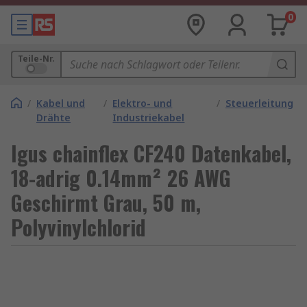
0
Teile-Nr.
/
Kabel und
/
Elektro- und
/
Steuerleitung
Drähte
Industriekabel
Igus chainflex CF240 Datenkabel,
18-adrig 0.14mm² 26 AWG
Geschirmt Grau, 50 m,
Polyvinylchlorid