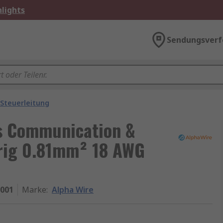
lights
Sendungsverf
Steuerleitung
ls Communication &
drig 0.81mm² 18 AWG
L001
Marke
:
Alpha Wire