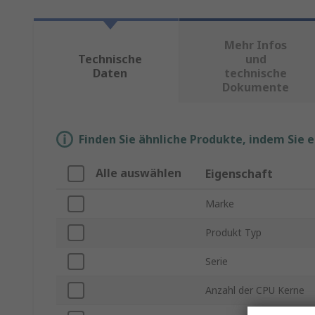
Mehr Infos
Technische
und
Daten
technische
Dokumente
Finden Sie ähnliche Produkte, indem Sie 
Alle auswählen
Eigenschaft
Marke
Produkt Typ
Serie
Anzahl der CPU Kerne