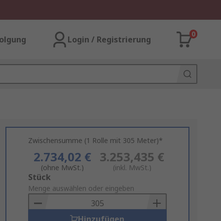
0
olgung
Login / Registrierung
Zwischensumme (1 Rolle mit 305 Meter)*
2.734,02 €
3.253,435 €
(ohne MwSt.)
(inkl. MwSt.)
Add
Stück
to
Menge auswählen oder eingeben
Basket
Hinzufügen