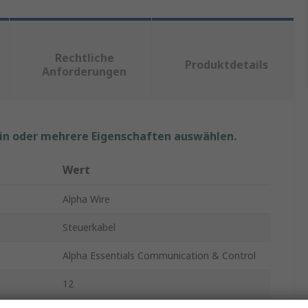
Rechtliche
Produktdetails
Anforderungen
ein oder mehrere Eigenschaften auswählen.
Wert
Alpha Wire
Steuerkabel
Alpha Essentials Communication & Control
12