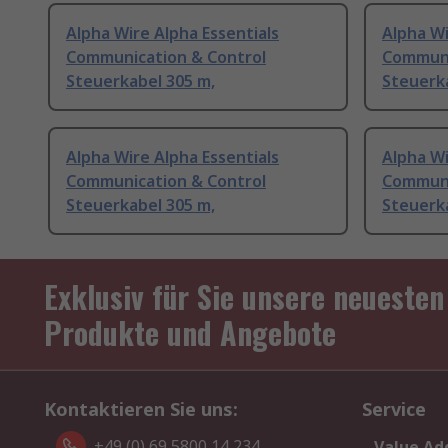
Alpha Wire Alpha Essentials
Alpha Wi
Communication & Control
Communi
Steuerkabel 305 m,
Steuerk
Alpha Wire Alpha Essentials
Alpha Wi
Communication & Control
Communi
Steuerkabel 305 m,
Steuerka
Exklusiv für Sie unsere neuesten
Produkte und Angebote
Kontaktieren Sie uns:
Service
+49 (0) 69 5800 14 234
Value Ad