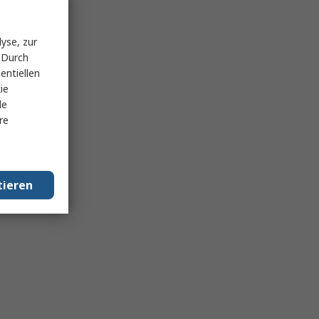
yse, zur
 Durch
entiellen
ie
le
re
tieren