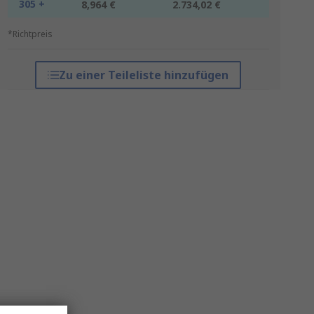
305 +
8,964 €
2.734,02 €
*Richtpreis
Zu einer Teileliste hinzufügen