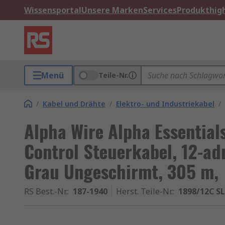
Wissensportal
Unsere Marken
Services
Produkthigh
Menü
Teile-Nr.
/
Kabel und Drähte
/
Elektro- und Industriekabel
/
Alpha Wire Alpha Essentia
Control Steuerkabel, 12-a
Grau Ungeschirmt, 305 m,
RS Best.-Nr.
:
187-1940
Herst. Teile-Nr.
:
1898/12C S