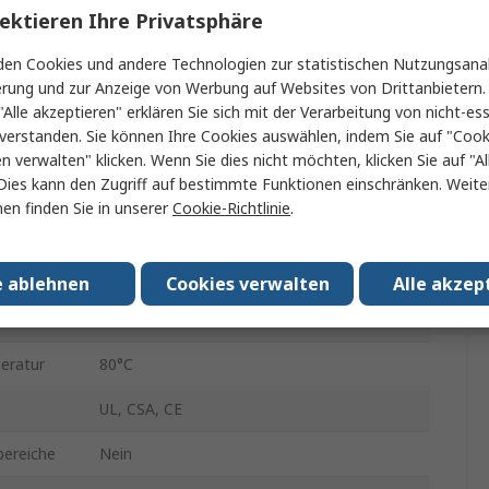
Zinn-Kupferdraht
ektieren Ihre Privatsphäre
Polyvinylchlorid
en Cookies und andere Technologien zur statistischen Nutzungsanal
erung und zur Anzeige von Werbung auf Websites von Drittanbietern.
Grau
"Alle akzeptieren" erklären Sie sich mit der Verarbeitung von nicht-ess
verstanden. Sie können Ihre Cookies auswählen, indem Sie auf "Cook
t
Ungeschirmt
en verwalten" klicken. Wenn Sie dies nicht möchten, klicken Sie auf "Al
Dies kann den Zugriff auf bestimmte Funktionen einschränken. Weite
10.01mm
en finden Sie in unserer
Cookie-Richtlinie
.
305m
300V
e ablehnen
Cookies verwalten
Alle akzep
.
-20°C
eratur
80°C
UL, CSA, CE
bereiche
Nein