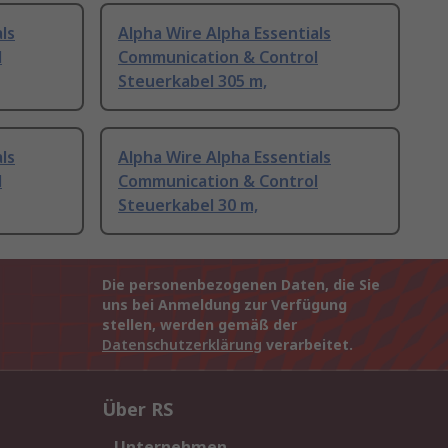
ls
Alpha Wire Alpha Essentials
l
Communication & Control
Steuerkabel 305 m,
ls
Alpha Wire Alpha Essentials
l
Communication & Control
Steuerkabel 30 m,
Die personenbezogenen Daten, die Sie
uns bei Anmeldung zur Verfügung
stellen, werden gemäß der
Datenschutzerklärung
verarbeitet.
Über RS
Unternehmen