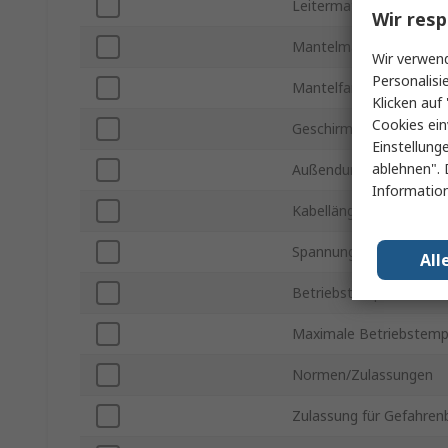
Leitermaterial
Wir resp
Mantelmaterial
Wir verwend
Personalisi
Mantelfarbe
Klicken auf 
Cookies ein
Geschirmt / Ungeschirm
Einstellung
ablehnen". 
Außendurchmesser
Information
Kabellänge
Spannung
All
Betriebstemperatur min
Maximale Betriebstemp
Normen/Zulassungen
Zulassung für Gefahren