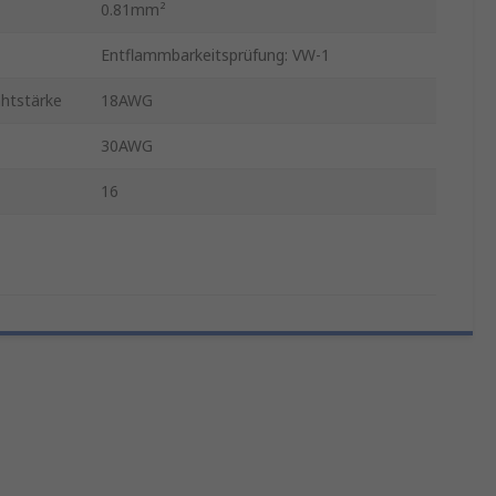
0.81mm²
Entflammbarkeitsprüfung: VW-1
htstärke
18AWG
30AWG
16