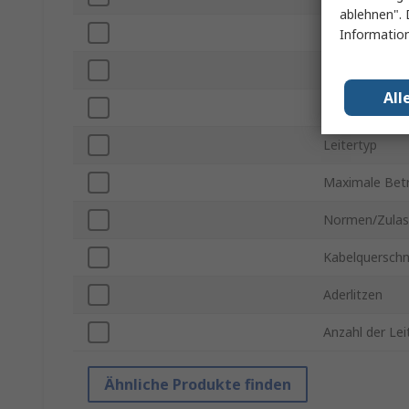
ablehnen". 
Mantelfarbe
Information
Geschirmt / U
All
Kabellänge
Leitertyp
Maximale Bet
Normen/Zulas
Kabelquerschn
Aderlitzen
Anzahl der Lei
Ähnliche Produkte finden