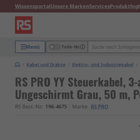
Wissensportal
Unsere Marken
Services
Produkthigh
Menü
Teile-Nr.
/
Kabel und Drähte
/
Elektro- und Industriekabel
/
RS PRO YY Steuerkabel, 3
Ungeschirmt Grau, 50 m, Po
RS Best.-Nr.
:
196-4675
Marke
:
RS PRO