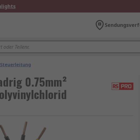
lights
Sendungsverf
Steuerleitung
-adrig 0.75mm²
lyvinylchlorid