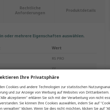
Rechtliche
Produktdetails
Anforderungen
ein oder mehrere Eigenschaften auswählen.
t
Wert
RS PRO
YY
ektieren Ihre Privatsphäre
Steuerkabel
en Cookies und andere Technologien zur statistischen Nutzungsanal
U Kerne
3
erung und zur Anzeige von Werbung auf Websites von Drittanbietern.
"Alle akzeptieren" erklären Sie sich mit der Verarbeitung von nicht-ess
Kupfer getempert
verstanden. Sie können Ihre Cookies auswählen, indem Sie auf "Cook
en verwalten" klicken. Wenn Sie dies nicht möchten, klicken Sie auf "Al
l
Polyvinylchlorid