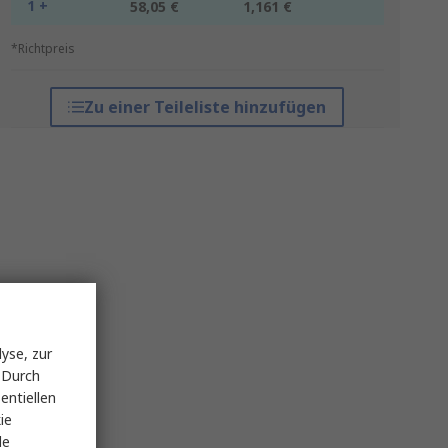
1 +
58,05 €
1,161 €
*Richtpreis
Zu einer Teileliste hinzufügen
yse, zur
 Durch
entiellen
ie
le