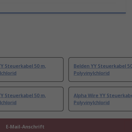
Y Steuerkabel 50 m,
Belden YY Steuerkabel 50
lchlorid
Polyvinylchlorid
Y Steuerkabel 50 m,
Alpha Wire YY Steuerkabe
lchlorid
Polyvinylchlorid
E-Mail-Anschrift