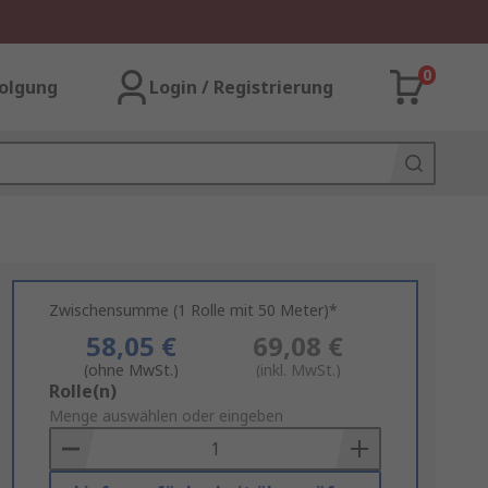
0
olgung
Login / Registrierung
Zwischensumme (1 Rolle mit 50 Meter)*
58,05 €
69,08 €
(ohne MwSt.)
(inkl. MwSt.)
Add
Rolle(n)
to
Menge auswählen oder eingeben
Basket