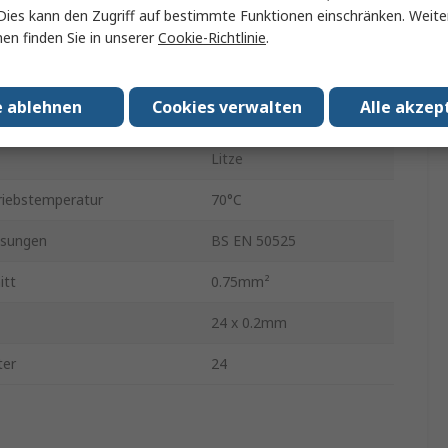
Dies kann den Zugriff auf bestimmte Funktionen einschränken. Weite
Grau
en finden Sie in unserer
Cookie-Richtlinie
.
ngeschirmt
Ungeschirmt
e ablehnen
Cookies verwalten
Alle akzep
50m
Litze
riebstemperatur
70°C
sungen
BS EN 50525
itt
0.75mm²
24 x 0.2mm
ter
24