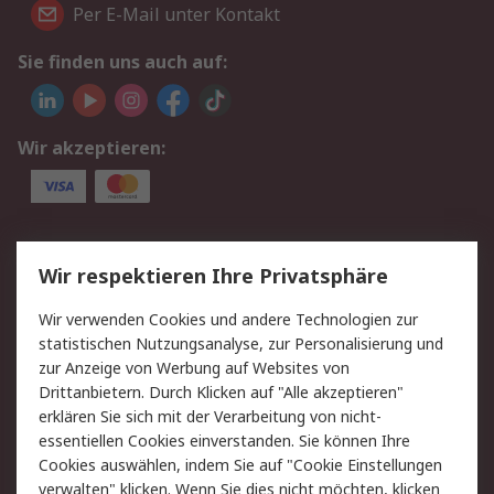
Per E-Mail unter Kontakt
Sie finden uns auch auf:
Wir akzeptieren:
Service
Wir respektieren Ihre Privatsphäre
Value Added Services
Lieferlösungen
Wir verwenden Cookies und andere Technologien zur
Rücksendungen
Kontakt
statistischen Nutzungsanalyse, zur Personalisierung und
Hilfe
Privatkunden
zur Anzeige von Werbung auf Websites von
Drittanbietern. Durch Klicken auf "Alle akzeptieren"
Rechtliches
erklären Sie sich mit der Verarbeitung von nicht-
essentiellen Cookies einverstanden. Sie können Ihre
AGB
Datenschutz
Cookies auswählen, indem Sie auf "Cookie Einstellungen
Cookie-Richtlinie
Zahlungsbedingungen
verwalten" klicken. Wenn Sie dies nicht möchten, klicken