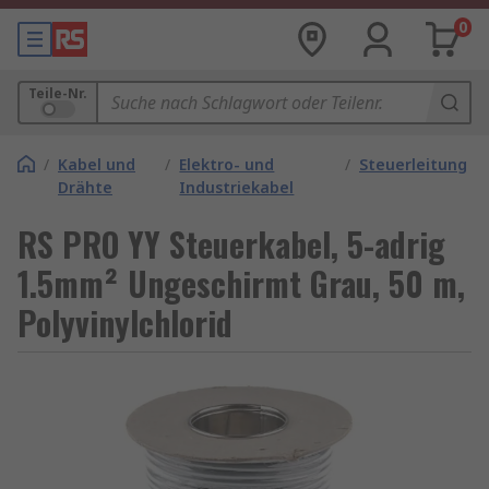
0
Teile-Nr.
/
Kabel und
/
Elektro- und
/
Steuerleitung
Drähte
Industriekabel
RS PRO YY Steuerkabel, 5-adrig
1.5mm² Ungeschirmt Grau, 50 m,
Polyvinylchlorid