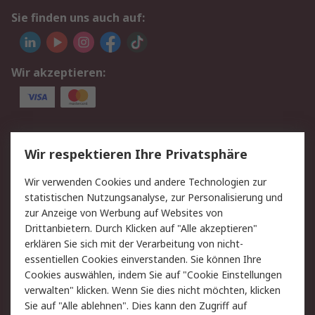
Sie finden uns auch auf:
Wir akzeptieren:
Service
Wir respektieren Ihre Privatsphäre
Value Added Services
Lieferlösungen
Wir verwenden Cookies und andere Technologien zur
Rücksendungen
Kontakt
statistischen Nutzungsanalyse, zur Personalisierung und
Hilfe
Privatkunden
zur Anzeige von Werbung auf Websites von
Drittanbietern. Durch Klicken auf "Alle akzeptieren"
Rechtliches
erklären Sie sich mit der Verarbeitung von nicht-
essentiellen Cookies einverstanden. Sie können Ihre
AGB
Datenschutz
Cookies auswählen, indem Sie auf "Cookie Einstellungen
Cookie-Richtlinie
Zahlungsbedingungen
verwalten" klicken. Wenn Sie dies nicht möchten, klicken
Copyright/Impressum
Entsorgung
Sie auf "Alle ablehnen". Dies kann den Zugriff auf